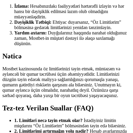
İzləmə:
Hesabınızdakı fəaliyyətləri hərtərəfli izləyin və hər
hansı bir dəyişiklik edilməsi lazım olub olmadığını
müəyyənləşdirin.
Dəyişiklik Tətbiqi:
Ehtiyac duyarsanız, “Öz Limitlərim”
bölməsinə gedərək limitlərinizi yenidən tənzimləyin.
Yardım axtarın:
Duyğularınız haqqında narahat olduğunuz
zaman, Mostbet-in müştəri dəstəyi ilə əlaqə saxlamağı
düşünün.
Nəticə
Mostbet kazinosunda öz limitlərinizi təyin etmək, müntəzəm və
əyləncəli bir qumar təcrübəsi üçün əhəmiyyətlidir. Limitlərinizi
düzgün təyin edərək maliyyə sağlamlığınızı qorumaqla yanaşı,
qumarın gətirdiyi risklərin qarşısını ala bilərsiniz. Unutmayın ki,
qumar əyləncə üçün olmalıdır, narahatlıq deyil. Özünüzə qarşı
sərhəd qoyaraq, daha yaxşı bir oyun təcrübəsi yaşayacaqsınız.
Tez-tez Verilən Suallar (FAQ)
1. Limitləri necə təyin etmək olar?
İstədiyiniz limitin
miqdarını “Öz Limitlərim” bölməsindən təyin edə bilərsiniz.
2. Limitlərimi artırmağın yolu nədir?
Hesab ayarlarınızda