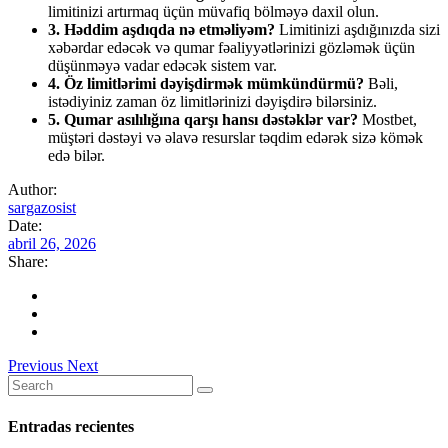
limitinizi artırmaq üçün müvafiq bölməyə daxil olun.
3. Həddim aşdıqda nə etməliyəm?
Limitinizi aşdığınızda sizi
xəbərdar edəcək və qumar fəaliyyətlərinizi gözləmək üçün
düşünməyə vadar edəcək sistem var.
4. Öz limitlərimi dəyişdirmək mümkündürmü?
Bəli,
istədiyiniz zaman öz limitlərinizi dəyişdirə bilərsiniz.
5. Qumar asılılığına qarşı hansı dəstəklər var?
Mostbet,
müştəri dəstəyi və əlavə resurslar təqdim edərək sizə kömək
edə bilər.
Author:
sargazosist
Date:
abril 26, 2026
Share:
Previous
Next
Search
for:
Entradas recientes