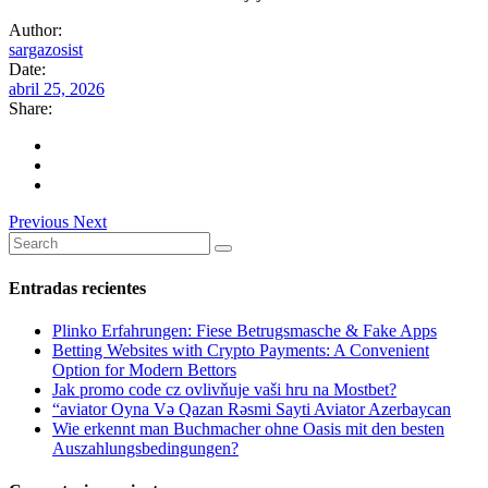
Author:
sargazosist
Date:
abril 25, 2026
Share:
Previous
Next
Search
for:
Entradas recientes
Plinko Erfahrungen: Fiese Betrugsmasche & Fake Apps
Betting Websites with Crypto Payments: A Convenient
Option for Modern Bettors
Jak promo code cz ovlivňuje vaši hru na Mostbet?
“aviator Oyna Və Qazan Rəsmi Sayti Aviator Azerbaycan
Wie erkennt man Buchmacher ohne Oasis mit den besten
Auszahlungsbedingungen?