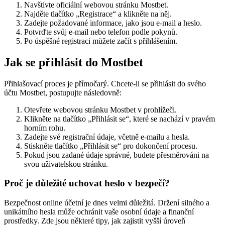
Navštivte oficiální webovou stránku Mostbet.
Najděte tlačítko „Registrace“ a klikněte na něj.
Zadejte požadované informace, jako jsou e-mail a heslo.
Potvrďte svůj e-mail nebo telefon podle pokynů.
Po úspěšné registraci můžete začít s přihlášením.
Jak se přihlásit do Mostbet
Přihlašovací proces je přímočarý. Chcete-li se přihlásit do svého
účtu Mostbet, postupujte následovně:
Otevřete webovou stránku Mostbet v prohlížeči.
Klikněte na tlačítko „Přihlásit se“, které se nachází v pravém
horním rohu.
Zadejte své registrační údaje, včetně e-mailu a hesla.
Stiskněte tlačítko „Přihlásit se“ pro dokončení procesu.
Pokud jsou zadané údaje správné, budete přesměrováni na
svou uživatelskou stránku.
Proč je důležité uchovat heslo v bezpečí?
Bezpečnost online účetní je dnes velmi důležitá. Držení silného a
unikátního hesla může ochránit vaše osobní údaje a finanční
prostředky. Zde jsou některé tipy, jak zajistit vyšší úroveň