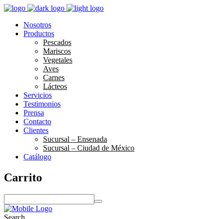
Nosotros
Productos
Pescados
Mariscos
Vegetales
Aves
Carnes
Lácteos
Servicios
Testimonios
Prensa
Contacto
Clientes
Sucursal – Ensenada
Sucursal – Ciudad de México
Catálogo
Carrito
S
e
a
Search