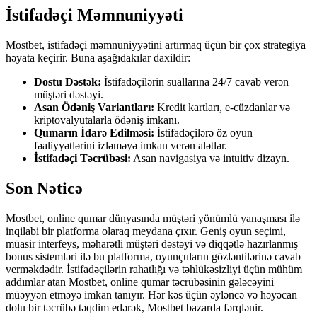
İstifadəçi Məmnuniyyəti
Mostbet, istifadəçi məmnuniyyətini artırmaq üçün bir çox strategiya
həyata keçirir. Buna aşağıdakılar daxildir:
Dostu Dəstək:
İstifadəçilərin suallarına 24/7 cavab verən
müştəri dəstəyi.
Asan Ödəniş Variantları:
Kredit kartları, e-cüzdanlar və
kriptovalyutalarla ödəniş imkanı.
Qumarın İdarə Edilməsi:
İstifadəçilərə öz oyun
fəaliyyətlərini izləməyə imkan verən alətlər.
İstifadəçi Təcrübəsi:
Asan navigasiya və intuitiv dizayn.
Son Nəticə
Mostbet, online qumar dünyasında müştəri yönümlü yanaşması ilə
inqilabi bir platforma olaraq meydana çıxır. Geniş oyun seçimi,
müasir interfeys, məharətli müştəri dəstəyi və diqqətlə hazırlanmış
bonus sistemləri ilə bu platforma, oyunçuların gözləntilərinə cavab
verməkdədir. İstifadəçilərin rahatlığı və təhlükəsizliyi üçün mühüm
addımlar atan Mostbet, online qumar təcrübəsinin gələcəyini
müəyyən etməyə imkan tanıyır. Hər kəs üçün əyləncə və həyəcan
dolu bir təcrübə təqdim edərək, Mostbet bazarda fərqlənir.