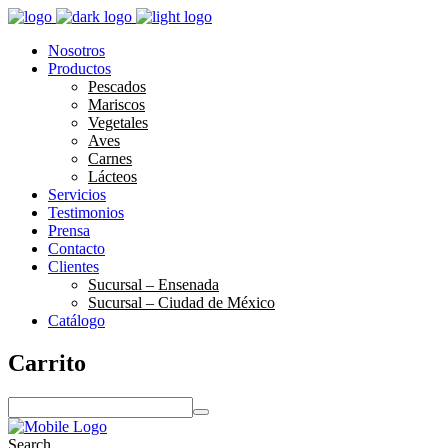
Nosotros
Productos
Pescados
Mariscos
Vegetales
Aves
Carnes
Lácteos
Servicios
Testimonios
Prensa
Contacto
Clientes
Sucursal – Ensenada
Sucursal – Ciudad de México
Catálogo
Carrito
S
e
a
Search