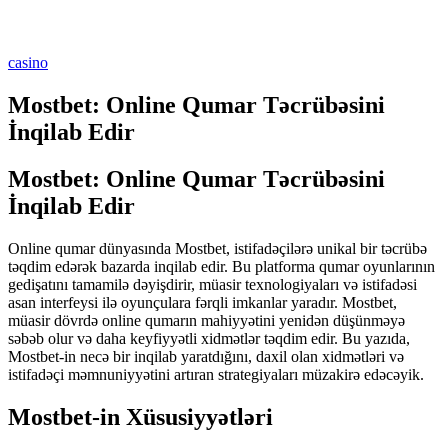
casino
Mostbet: Online Qumar Təcrübəsini
İnqilab Edir
Mostbet: Online Qumar Təcrübəsini
İnqilab Edir
Online qumar dünyasında Mostbet, istifadəçilərə unikal bir təcrübə
təqdim edərək bazarda inqilab edir. Bu platforma qumar oyunlarının
gedişatını tamamilə dəyişdirir, müasir texnologiyaları və istifadəsi
asan interfeysi ilə oyunçulara fərqli imkanlar yaradır. Mostbet,
müasir dövrdə online qumarın mahiyyətini yenidən düşünməyə
səbəb olur və daha keyfiyyətli xidmətlər təqdim edir. Bu yazıda,
Mostbet-in necə bir inqilab yaratdığını, daxil olan xidmətləri və
istifadəçi məmnuniyyətini artıran strategiyaları müzakirə edəcəyik.
Mostbet-in Xüsusiyyətləri