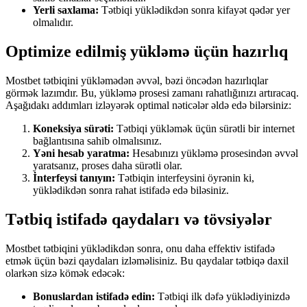
Yerli saxlama:
Tətbiqi yüklədikdən sonra kifayət qədər yer
olmalıdır.
Optimize edilmiş yükləmə üçün hazırlıq
Mostbet tətbiqini yükləmədən əvvəl, bəzi öncədən hazırlıqlar
görmək lazımdır. Bu, yükləmə prosesi zamanı rahatlığınızı artıracaq.
Aşağıdakı addımları izləyərək optimal nəticələr əldə edə bilərsiniz:
Koneksiya sürəti:
Tətbiqi yükləmək üçün sürətli bir internet
bağlantısına sahib olmalısınız.
Yəni hesab yaratma:
Hesabınızı yükləmə prosesindən əvvəl
yaratsanız, proses daha sürətli olar.
İnterfeysi tanıyın:
Tətbiqin interfeysini öyrənin ki,
yüklədikdən sonra rahat istifadə edə biləsiniz.
Tətbiq istifadə qaydaları və tövsiyələr
Mostbet tətbiqini yüklədikdən sonra, onu daha effektiv istifadə
etmək üçün bəzi qaydaları izləməlisiniz. Bu qaydalar tətbiqə daxil
olarkən sizə kömək edəcək:
Bonuslardan istifadə edin:
Tətbiqi ilk dəfə yüklədiyinizdə