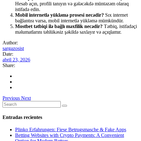
Hesab açın, profili tanıyın və gələcəkdə müntəzəm olaraq
istifadə edin.
Mobil internetlə yükləmə prosesi necədir?
Sıx internet
bağlantısı varsa, mobil internetlə yükləmə mümkündür.
Mostbet tətbiqi ilə bağlı məxfilik necədir?
Tətbiq, istifadəçi
məlumatlarını təhlükəsiz şəkildə saxlayır və açıqlamır.
Author:
sargazosist
Date:
abril 23, 2026
Share:
Previous
Next
Search
for:
Entradas recientes
Plinko Erfahrungen: Fiese Betrugsmasche & Fake Apps
Betting Websites with Crypto Payments: A Convenient
Option for Modern Bettors