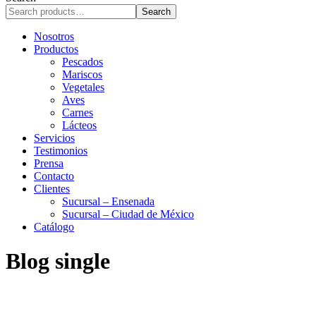
r
Search
c
h
Nosotros
Productos
Pescados
Mariscos
Vegetales
Aves
Carnes
Lácteos
Servicios
Testimonios
Prensa
Contacto
Clientes
Sucursal – Ensenada
Sucursal – Ciudad de México
Catálogo
Blog single