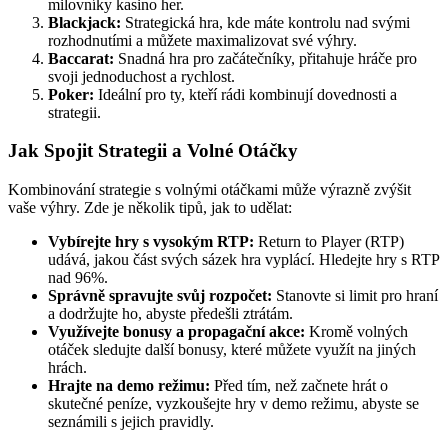
milovníky kasino her.
Blackjack:
Strategická hra, kde máte kontrolu nad svými
rozhodnutími a můžete maximalizovat své výhry.
Baccarat:
Snadná hra pro začátečníky, přitahuje hráče pro
svoji jednoduchost a rychlost.
Poker:
Ideální pro ty, kteří rádi kombinují dovednosti a
strategii.
Jak Spojit Strategii a Volné Otáčky
Kombinování strategie s volnými otáčkami může výrazně zvýšit
vaše výhry. Zde je několik tipů, jak to udělat:
Vybírejte hry s vysokým RTP:
Return to Player (RTP)
udává, jakou část svých sázek hra vyplácí. Hledejte hry s RTP
nad 96%.
Správně spravujte svůj rozpočet:
Stanovte si limit pro hraní
a dodržujte ho, abyste předešli ztrátám.
Využívejte bonusy a propagační akce:
Kromě volných
otáček sledujte další bonusy, které můžete využít na jiných
hrách.
Hrajte na demo režimu:
Před tím, než začnete hrát o
skutečné peníze, vyzkoušejte hry v demo režimu, abyste se
seznámili s jejich pravidly.