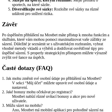
Sázejte na sporty, kterým rozumíte:
Mějte přehled o
sportech, na které sázíte.
Diversifikujte své sázky:
Rozložte své sázky na různé
události pro snížení rizika.
Závěr
Po úspěšném přihlášení na Mostbet máte přístup k mnoha funkcím a
službám, které vám mohou pomoci maximalizovat vaše zážitky ze
sázení. Důležité je seznámit se s uživatelským rozhraním, vybrat
vhodné metody vkladů a výběrů a dodržovat osvědčené tipy pro
úspěšné sázení. S properly strategickým přístupem můžete výrazně
zvýšit své šance na úspěch.
Časté dotazy (FAQ)
1. Jak mohu změnit své osobní údaje po přihlášení na Mostbet?
V sekci “Můj účet” můžete upravit své osobní údaje a
nastavení.
2. Jaké bonusy mohu očekávat po registraci?
Mostbet nabízí různé uvítací bonusy a akce pro nové
uživatele.
3. Můžu sázet na mobilu?
Ano, Mostbet má mobilní aplikaci pro pohodlné sázení na