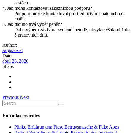
cestách.
4. Jak mohu kontaktovat zákaznickou podporu?
Podporu můžete kontaktovat prostřednictvím chatu nebo e-
mailu.
5. Jak dlouho trvá výběr peněz?
Doba výběru závisí na zvolené metodě, obvykle však od 1 do
5 pracovních dnů.
Author:
sargazosist
Date:
abril 26, 2026
Share:
Previous
Next
Search
for:
Entradas recientes
Plinko Erfahrungen: Fiese Betrugsmasche & Fake Apps
Betting Websites with Crypto Payments: A Convenient