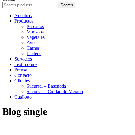
r
Search
c
h
Nosotros
Productos
Pescados
Mariscos
Vegetales
Aves
Carnes
Lácteos
Servicios
Testimonios
Prensa
Contacto
Clientes
Sucursal – Ensenada
Sucursal – Ciudad de México
Catálogo
Blog single