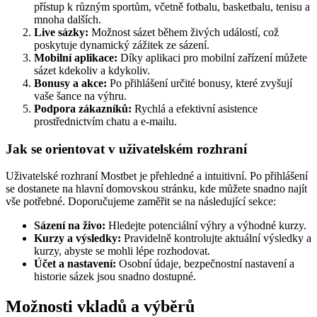
přístup k různým sportům, včetně fotbalu, basketbalu, tenisu a
mnoha dalších.
Live sázky:
Možnost sázet během živých událostí, což
poskytuje dynamický zážitek ze sázení.
Mobilní aplikace:
Díky aplikaci pro mobilní zařízení můžete
sázet kdekoliv a kdykoliv.
Bonusy a akce:
Po přihlášení určité bonusy, které zvyšují
vaše šance na výhru.
Podpora zákazníků:
Rychlá a efektivní asistence
prostřednictvím chatu a e-mailu.
Jak se orientovat v uživatelském rozhraní
Uživatelské rozhraní Mostbet je přehledné a intuitivní. Po přihlášení
se dostanete na hlavní domovskou stránku, kde můžete snadno najít
vše potřebné. Doporučujeme zaměřit se na následující sekce:
Sázení na živo:
Hledejte potenciální výhry a výhodné kurzy.
Kurzy a výsledky:
Pravidelně kontrolujte aktuální výsledky a
kurzy, abyste se mohli lépe rozhodovat.
Účet a nastavení:
Osobní údaje, bezpečnostní nastavení a
historie sázek jsou snadno dostupné.
Možnosti vkladů a výběrů