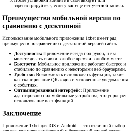
После установки войдите в свой аккаунт или
зарегистрируйтесь, если у вас еще нет учетной записи.
Преимущества мобильной версии по
сравнению с десктопной
Использование мобильного приложения 1xbet имеет ряд
преимуществ по сравнению с десктопной версией сайта:
Доступность:
Приложение всегда под рукой, и вы
можете делать ставки в любое время и в любом месте.
Быстрота:
Мобильное приложение работает быстрее и
стабильно по сравнению с некоторыми веб-браузерами.
Удобство:
Возможность использовать функции, такие
как сканирование QR-кодов и мгновенные уведомления
о событиях.
Оптимизированный интерфейс:
Приложение
адаптировано под мобильные устройства, что упрощает
использование всех функций.
Заключение
Приложение 1xbet для iOS и Android — это отличный выбор
для тех, кто ищет комфортный и безопасный способ делать