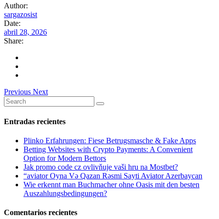
Author:
sargazosist
Date:
abril 28, 2026
Share:
Previous
Next
Search
for:
Entradas recientes
Plinko Erfahrungen: Fiese Betrugsmasche & Fake Apps
Betting Websites with Crypto Payments: A Convenient
Option for Modern Bettors
Jak promo code cz ovlivňuje vaši hru na Mostbet?
“aviator Oyna Və Qazan Rəsmi Sayti Aviator Azerbaycan
Wie erkennt man Buchmacher ohne Oasis mit den besten
Auszahlungsbedingungen?
Comentarios recientes