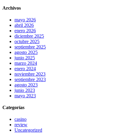
Archivos
mayo 2026
abril 2026
enero 2026
diciembre 2025
octubre 2025
septiembre 2025
agosto 2025
junio 2025
marzo 2024
enero 2024
noviembre 2023
septiembre 2023
agosto 2023
junio 2023
mayo 2023
Categorías
casino
review
Uncategorized