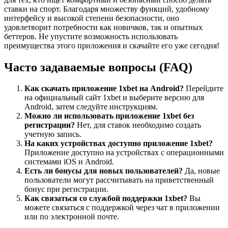
ставки на спорт. Благодаря множеству функций, удобному
интерфейсу и высокой степени безопасности, оно
удовлетворит потребности как новичков, так и опытных
беттеров. Не упустите возможность использовать
преимущества этого приложения и скачайте его уже сегодня!
Часто задаваемые вопросы (FAQ)
Как скачать приложение 1xbet на Android?
Перейдите
на официальный сайт 1xbet и выберите версию для
Android, затем следуйте инструкциям.
Можно ли использовать приложение 1xbet без
регистрации?
Нет, для ставок необходимо создать
учетную запись.
На каких устройствах доступно приложение 1xbet?
Приложение доступно на устройствах с операционными
системами iOS и Android.
Есть ли бонусы для новых пользователей?
Да, новые
пользователи могут рассчитывать на приветственный
бонус при регистрации.
Как связаться со службой поддержки 1xbet?
Вы
можете связаться с поддержкой через чат в приложении
или по электронной почте.