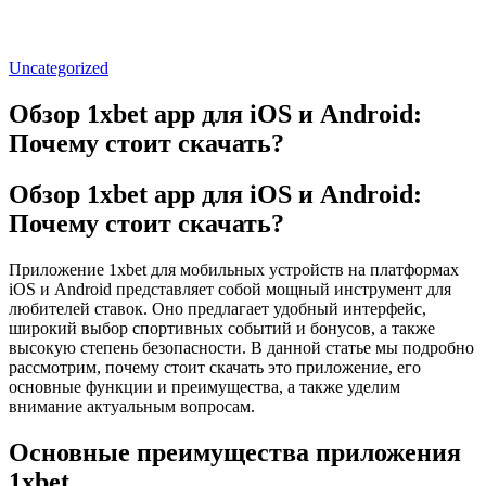
Uncategorized
Обзор 1xbet app для iOS и Android:
Почему стоит скачать?
Обзор 1xbet app для iOS и Android:
Почему стоит скачать?
Приложение 1xbet для мобильных устройств на платформах
iOS и Android представляет собой мощный инструмент для
любителей ставок. Оно предлагает удобный интерфейс,
широкий выбор спортивных событий и бонусов, а также
высокую степень безопасности. В данной статье мы подробно
рассмотрим, почему стоит скачать это приложение, его
основные функции и преимущества, а также уделим
внимание актуальным вопросам.
Основные преимущества приложения
1xbet