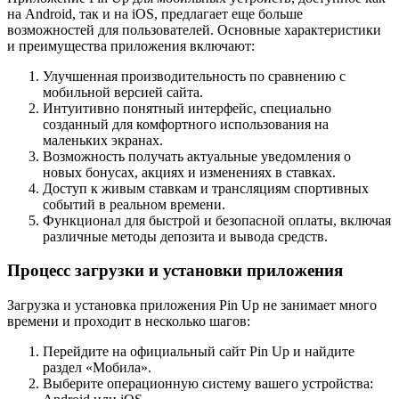
на Android, так и на iOS, предлагает еще больше
возможностей для пользователей. Основные характеристики
и преимущества приложения включают:
Улучшенная производительность по сравнению с
мобильной версией сайта.
Интуитивно понятный интерфейс, специально
созданный для комфортного использования на
маленьких экранах.
Возможность получать актуальные уведомления о
новых бонусах, акциях и изменениях в ставках.
Доступ к живым ставкам и трансляциям спортивных
событий в реальном времени.
Функционал для быстрой и безопасной оплаты, включая
различные методы депозита и вывода средств.
Процесс загрузки и установки приложения
Загрузка и установка приложения Pin Up не занимает много
времени и проходит в несколько шагов:
Перейдите на официальный сайт Pin Up и найдите
раздел «Мобила».
Выберите операционную систему вашего устройства: