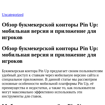
Uncategorized
Обзор букмекерской конторы Pin Up:
мобильная версия и приложение для
игроков
Обзор букмекерской конторы Pin Up:
мобильная версия и приложение для
игроков
Букмекерская контора Pin Up предлагает своим пользователям
удобный доступ к ставкам через мобильную версию сайта и
специальное приложение. В данной статье мы рассмотрим
основные особенности мобильной платформы Pin Up, её
преимущества и недостатки, а также то, как пользователи
могут максимально эффективно использовать эти
инструменты для ставок.