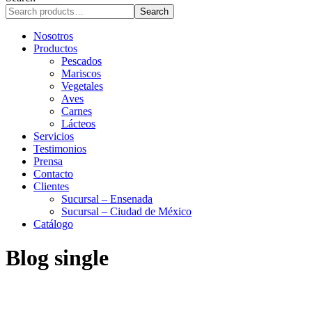
r
Search
c
h
Nosotros
Productos
Pescados
Mariscos
Vegetales
Aves
Carnes
Lácteos
Servicios
Testimonios
Prensa
Contacto
Clientes
Sucursal – Ensenada
Sucursal – Ciudad de México
Catálogo
Blog single