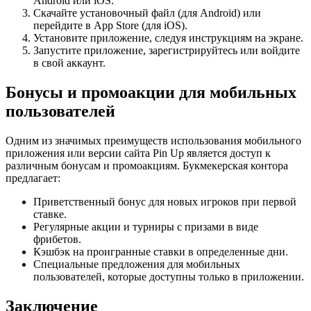
Android или iOS.
Скачайте установочный файл (для Android) или
перейдите в App Store (для iOS).
Установите приложение, следуя инструкциям на экране.
Запустите приложение, зарегистрируйтесь или войдите
в свой аккаунт.
Бонусы и промоакции для мобильных
пользователей
Одним из значимых преимуществ использования мобильного
приложения или версии сайта Pin Up является доступ к
различным бонусам и промоакциям. Букмекерская контора
предлагает:
Приветственный бонус для новых игроков при первой
ставке.
Регулярные акции и турниры с призами в виде
фрибетов.
Кэшбэк на проигранные ставки в определенные дни.
Специальные предложения для мобильных
пользователей, которые доступны только в приложении.
Заключение