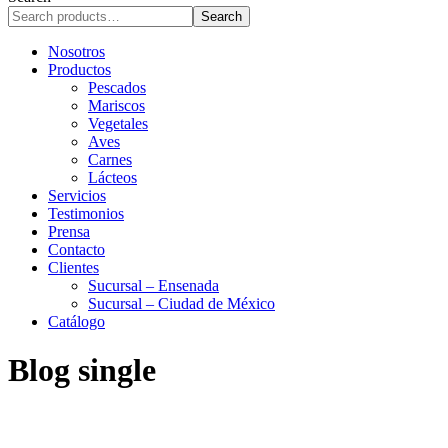
r
Search
c
h
Nosotros
Productos
Pescados
Mariscos
Vegetales
Aves
Carnes
Lácteos
Servicios
Testimonios
Prensa
Contacto
Clientes
Sucursal – Ensenada
Sucursal – Ciudad de México
Catálogo
Blog single