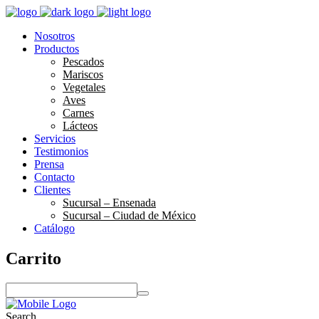
Nosotros
Productos
Pescados
Mariscos
Vegetales
Aves
Carnes
Lácteos
Servicios
Testimonios
Prensa
Contacto
Clientes
Sucursal – Ensenada
Sucursal – Ciudad de México
Catálogo
Carrito
S
e
a
Search