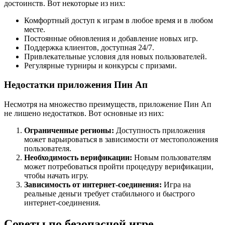
достоинств. Вот некоторые из них:
Комфортный доступ к играм в любое время и в любом
месте.
Постоянные обновления и добавление новых игр.
Поддержка клиентов, доступная 24/7.
Привлекательные условия для новых пользователей.
Регулярные турниры и конкурсы с призами.
Недостатки приложения Пин Ап
Несмотря на множество преимуществ, приложение Пин Ап
не лишено недостатков. Вот основные из них:
Ограниченные регионы:
Доступность приложения
может варьироваться в зависимости от местоположения
пользователя.
Необходимость верификации:
Новым пользователям
может потребоваться пройти процедуру верификации,
чтобы начать игру.
Зависимость от интернет-соединения:
Игра на
реальные деньги требует стабильного и быстрого
интернет-соединения.
Советы по безопасной игре