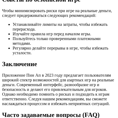
Чтобы минимизировать риски при игре на реальные деньги,
следует придерживаться следующих рекомендаций:
Устанавливайте лимиты на затраты, чтобы избежать
перерасхода.
Изучайте правила игр перед началом игры.
Пользуйтесь только проверенными платежными
методами.
Регулярно делайте перерывы в игре, чтобы избежать
усталости.
Заключение
Приложение Пин Ап в 2023 году предлагает пользователям
широкий спектр возможностей для азартных игр на реальные
деньги. Современный интерфейс, разнообразие игр и
безопасность и делают его привлекательным для игроков.
Однако необходимо помнить о рисках и подходить к играм
ответственно. Следуя нашим рекомендациям, вы сможете
наслаждаться процессом и избежать неприятных ситуаций.
Часто задаваемые вопросы (FAQ)