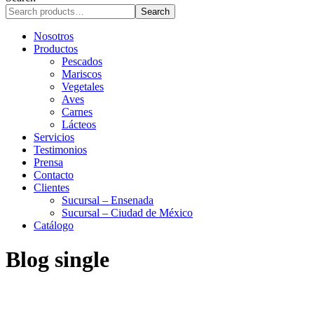
r
Search
c
h
Nosotros
Productos
Pescados
Mariscos
Vegetales
Aves
Carnes
Lácteos
Servicios
Testimonios
Prensa
Contacto
Clientes
Sucursal – Ensenada
Sucursal – Ciudad de México
Catálogo
Blog single