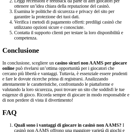
Leggi recensioni e feedback da parte di altri giocatori per
ottenere un’idea chiara della reputazione del casinò.
Esamina le politiche di sicurezza e privacy del sito per
garantire la protezione dei tuoi dati.
Verifica i metodi di pagamento offerti: prediligi casinò che
utilizzano opzioni sicure e conosciute.
Contatta il supporto clienti per testare la loro disponibilità e
competenza.
Conclusione
In conclusione, scegliere un
casino sicuri non AAMS per giocare
online
può rivelarsi un’ottima opportunità per i giocatori che
cercano più libertà e vantaggi. Tuttavia, è essenziale essere prudenti
e fare le dovute ricerche prima di registrarsi. Analizzando
attentamente le caratteristiche, confrontando le piattaforme e
valutando la loro sicurezza, puoi trovare un sito che soddisfi le tue
esigenze di gioco. Ricorda sempre di giocare in modo responsabile e
di non perdere di vista il divertimento!
FAQ
Quali sono i vantaggi di giocare in casinò non AAMS?
I
casinò non AAMS offrono una maggiore varietà di giochi e