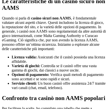
Le caratteristiche di un casino sicuro non
AAMS
Quando si parla di
casino sicuri non AAMS
, è fondamentale
valutare alcuni aspetti chiave. Questi includono la licenza di gioco,
la reputazione del sito, e la varietà delle opzioni di pagamento. In
generale, i casinò non AAMS sono regolamentati da altre autorità di
gioco internazionali, come Malta Gaming Authority o Curacao
eGaming. Ciò significa che, pur non avendo la licenza AAMS,
possono offrire un’ottima sicurezza. Iniziamo a esplorare alcune
delle caratteristiche più importanti:
Licenza valida:
Assicurati che il casinò possieda una licenza
affidabile.
Varietà di giochi:
Controlla se il casinò offre una vasta
gamma di giochi, dai classici a nuove uscite.
Opzioni di pagamento:
Verifica quali metodi di pagamento
sono accettati e se sono rapidi e sicuri.
Servizio clienti:
Un buon casinò offre assistenza 24/7 tramite
vari canali (chat, email, telefono).
Confronto tra casinò non AAMS popolari
Per facilitare la scelta, ho compilato una tabella che mette a