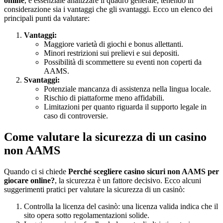
online
, è essenziale analizzare il quadro generale, tenendo in
considerazione sia i vantaggi che gli svantaggi. Ecco un elenco dei
principali punti da valutare:
Vantaggi:
Maggiore varietà di giochi e bonus allettanti.
Minori restrizioni sui prelievi e sui depositi.
Possibilità di scommettere su eventi non coperti da
AAMS.
Svantaggi:
Potenziale mancanza di assistenza nella lingua locale.
Rischio di piattaforme meno affidabili.
Limitazioni per quanto riguarda il supporto legale in
caso di controversie.
Come valutare la sicurezza di un casino
non AAMS
Quando ci si chiede
Perché scegliere casino sicuri non AAMS per
giocare online?
, la sicurezza è un fattore decisivo. Ecco alcuni
suggerimenti pratici per valutare la sicurezza di un casinò:
Controlla la licenza del casinò: una licenza valida indica che il
sito opera sotto regolamentazioni solide.