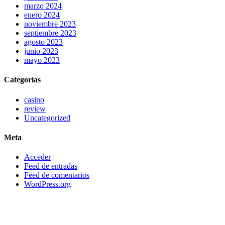
marzo 2024
enero 2024
noviembre 2023
septiembre 2023
agosto 2023
junio 2023
mayo 2023
Categorías
casino
review
Uncategorized
Meta
Acceder
Feed de entradas
Feed de comentarios
WordPress.org
DIRECCIÓN ENSENADA
Calle 10, #235, Col. El Sauzal
de Rodríguez, Ensenada B.C.