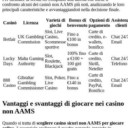
confronto alcuni dei casinò non AAMS più noti, analizzando le loro
principali caratteristiche e avvantaggiandoti nella decisione finale.
Varietà di
Bonus di
Opzioni di
Assisten
Casinò
Licenza
giochi
benvenuto
pagamento
clienti
Slot, Live
Carte di
Fino a
UK Gambling
Casino,
credito, e-
Chat 24/
Betfair
€100 in
Commission
Scommesse
wallets,
Email
bonus
sportive
bonifico
100% fino
Carte di
Slot,
Lucky
Malta Gaming
a €100 +
credito,
Chat 24/
Roulette,
Days
Authority
100 giri
Skrill,
Telefono
Blackjack
gratis
Neteller
Carte di
Gibraltar
Slot, Poker,
Fino a
888
credito,
Chat 24/
Gambling
Live
€140 in
Casino
PayPal,
Email
Commissioner
Casino
bonus
Bonifico
Vantaggi e svantaggi di giocare nei casino
non AAMS
Quando si tratta di
scegliere casino sicuri non AAMS per giocare