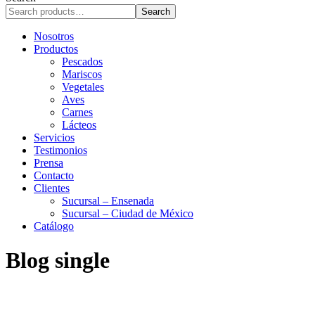
r
Search
c
h
Nosotros
Productos
Pescados
Mariscos
Vegetales
Aves
Carnes
Lácteos
Servicios
Testimonios
Prensa
Contacto
Clientes
Sucursal – Ensenada
Sucursal – Ciudad de México
Catálogo
Blog single