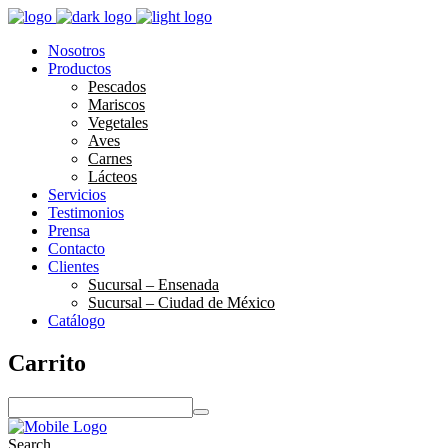
Nosotros
Productos
Pescados
Mariscos
Vegetales
Aves
Carnes
Lácteos
Servicios
Testimonios
Prensa
Contacto
Clientes
Sucursal – Ensenada
Sucursal – Ciudad de México
Catálogo
Carrito
S
e
a
Search