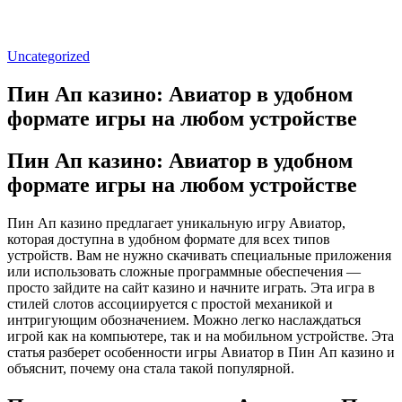
Uncategorized
Пин Ап казино: Авиатор в удобном
формате игры на любом устройстве
Пин Ап казино: Авиатор в удобном
формате игры на любом устройстве
Пин Ап казино предлагает уникальную игру Авиатор,
которая доступна в удобном формате для всех типов
устройств. Вам не нужно скачивать специальные приложения
или использовать сложные программные обеспечения —
просто зайдите на сайт казино и начните играть. Эта игра в
стилей слотов ассоциируется с простой механикой и
интригующим обозначением. Можно легко наслаждаться
игрой как на компьютере, так и на мобильном устройстве. Эта
статья разберет особенности игры Авиатор в Пин Ап казино и
объяснит, почему она стала такой популярной.