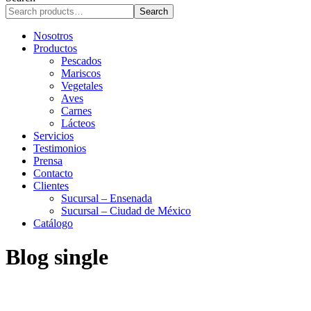
r
Search
c
h
Nosotros
Productos
Pescados
Mariscos
Vegetales
Aves
Carnes
Lácteos
Servicios
Testimonios
Prensa
Contacto
Clientes
Sucursal – Ensenada
Sucursal – Ciudad de México
Catálogo
Blog single