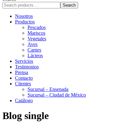
r
Search
c
h
Nosotros
Productos
Pescados
Mariscos
Vegetales
Aves
Carnes
Lácteos
Servicios
Testimonios
Prensa
Contacto
Clientes
Sucursal – Ensenada
Sucursal – Ciudad de México
Catálogo
Blog single