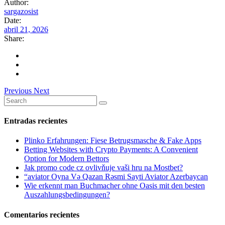
Author:
sargazosist
Date:
abril 21, 2026
Share:
Previous
Next
Search
for:
Entradas recientes
Plinko Erfahrungen: Fiese Betrugsmasche & Fake Apps
Betting Websites with Crypto Payments: A Convenient
Option for Modern Bettors
Jak promo code cz ovlivňuje vaši hru na Mostbet?
“aviator Oyna Və Qazan Rəsmi Sayti Aviator Azerbaycan
Wie erkennt man Buchmacher ohne Oasis mit den besten
Auszahlungsbedingungen?
Comentarios recientes