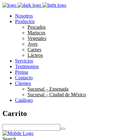
Nosotros
Productos
Pescados
Mariscos
Vegetales
Aves
Carnes
Lácteos
Servicios
Testimonios
Prensa
Contacto
Clientes
Sucursal – Ensenada
Sucursal – Ciudad de México
Catálogo
Carrito
S
e
a
Search