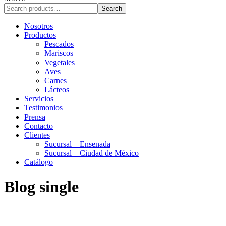
r
Search
c
h
Nosotros
Productos
Pescados
Mariscos
Vegetales
Aves
Carnes
Lácteos
Servicios
Testimonios
Prensa
Contacto
Clientes
Sucursal – Ensenada
Sucursal – Ciudad de México
Catálogo
Blog single