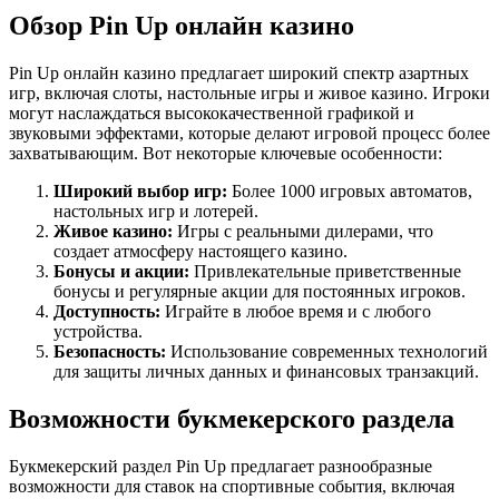
Обзор Pin Up онлайн казино
Pin Up онлайн казино предлагает широкий спектр азартных
игр, включая слоты, настольные игры и живое казино. Игроки
могут наслаждаться высококачественной графикой и
звуковыми эффектами, которые делают игровой процесс более
захватывающим. Вот некоторые ключевые особенности:
Широкий выбор игр:
Более 1000 игровых автоматов,
настольных игр и лотерей.
Живое казино:
Игры с реальными дилерами, что
создает атмосферу настоящего казино.
Бонусы и акции:
Привлекательные приветственные
бонусы и регулярные акции для постоянных игроков.
Доступность:
Играйте в любое время и с любого
устройства.
Безопасность:
Использование современных технологий
для защиты личных данных и финансовых транзакций.
Возможности букмекерского раздела
Букмекерский раздел Pin Up предлагает разнообразные
возможности для ставок на спортивные события, включая