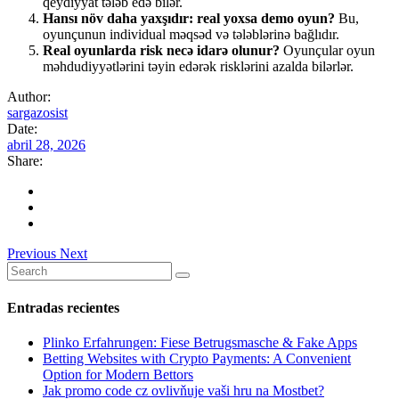
qeydiyyat tələb edə bilər.
Hansı növ daha yaxşıdır: real yoxsa demo oyun?
Bu,
oyunçunun individual məqsəd və tələblərinə bağlıdır.
Real oyunlarda risk necə idarə olunur?
Oyunçular oyun
məhdudiyyətlərini təyin edərək risklərini azalda bilərlər.
Author:
sargazosist
Date:
abril 28, 2026
Share:
Previous
Next
Search
for:
Entradas recientes
Plinko Erfahrungen: Fiese Betrugsmasche & Fake Apps
Betting Websites with Crypto Payments: A Convenient
Option for Modern Bettors
Jak promo code cz ovlivňuje vaši hru na Mostbet?