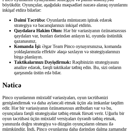
böyükdür. Oyunçular, aşağıdakı məqsədləri nəzərə alaraq oyunlarını
inkişaf etdirə bilərlər:
Daimi Təcrübə:
Oyunlarda müntəzəm iştirak edərək
strategiya və bacarıqlarınızı inkişaf etdirin.
Qaydalara Hakim Olun:
Hər bir variasiyanın özünəməxsus
qaydaları var, bunları dərindən anlayın ki, oyunda üstünlük
qazanasınız.
Komanda İşi:
Əgər Team Pinco oynayırsınızsa, komanda
yoldaşlarınızla effektiv əlaqə saxlayın və strategiyalarınızı
birgə planlayın.
Taktikalarınızı Dəyişdirmək:
Rəqibinizin strategiyasını
analize edərək, fərqli taktikalar tətbiq edin. Bu, sizi onların
qarşısında üstün edə bilər.
Nəticə
Pinco oyunlarının müxtəlif variasiyaları, oyun təcrübənizi
genişləndirmək və daha əyləncəli etmək üçün əla imkanlar təqdim
edir. Hər bir variasiyanın özünəməxsus atributları var və bu,
oyunçulara fərqli strategiyalar tətbiq etmək fürsəti verir. Uğurlu bir
oyun təcrübəsi üçün müxtəlif versiyaları öyrənib tətbiq etmək,
yanınızda doğru strategiya və düzgün oyunçuların olması ilə
mümkündür. İndi, Pinco oyunlarına daha dərindən dalma zamanıdır