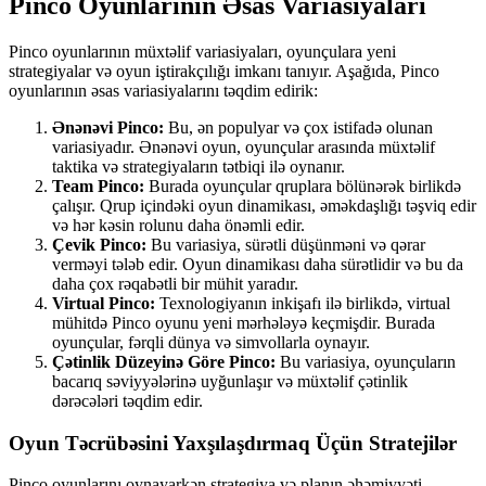
Pinco Oyunlarının Əsas Variasiyaları
Pinco oyunlarının müxtəlif variasiyaları, oyunçulara yeni
strategiyalar və oyun iştirakçılığı imkanı tanıyır. Aşağıda, Pinco
oyunlarının əsas variasiyalarını təqdim edirik:
Ənənəvi Pinco:
Bu, ən populyar və çox istifadə olunan
variasiyadır. Ənənəvi oyun, oyunçular arasında müxtəlif
taktika və strategiyaların tətbiqi ilə oynanır.
Team Pinco:
Burada oyunçular qruplara bölünərək birlikdə
çalışır. Qrup içindəki oyun dinamikası, əməkdaşlığı təşviq edir
və hər kəsin rolunu daha önəmli edir.
Çevik Pinco:
Bu variasiya, sürətli düşünməni və qərar
verməyi tələb edir. Oyun dinamikası daha sürətlidir və bu da
daha çox rəqabətli bir mühit yaradır.
Virtual Pinco:
Texnologiyanın inkişafı ilə birlikdə, virtual
mühitdə Pinco oyunu yeni mərhələyə keçmişdir. Burada
oyunçular, fərqli dünya və simvollarla oynayır.
Çətinlik Düzeyinə Göre Pinco:
Bu variasiya, oyunçuların
bacarıq səviyyələrinə uyğunlaşır və müxtəlif çətinlik
dərəcələri təqdim edir.
Oyun Təcrübəsini Yaxşılaşdırmaq Üçün Stratejilər
Pinco oyunlarını oynayarkən strategiya və planın əhəmiyyəti