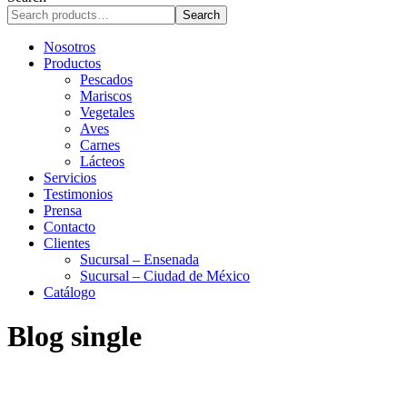
r
Search
c
h
Nosotros
Productos
Pescados
Mariscos
Vegetales
Aves
Carnes
Lácteos
Servicios
Testimonios
Prensa
Contacto
Clientes
Sucursal – Ensenada
Sucursal – Ciudad de México
Catálogo
Blog single