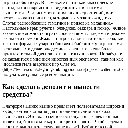
игр на любой вкус. Вы сможете найти как классические
слоты, так и современные видеослоты с высокими
выплатами. В зависимости от ваших предпочтений, вот
несколько категорий игр, которые вы можете ожидать:-
Слоты: разнообразные тематики и призовые механики.-
Настольные игры: рулетка, блэкджек, баккара и покер.- Живое
казино: возможность играть с настоящими дилерами в режиме
реального времени.Каждый игрок найдет что-то для себя, так
как платформа регулярно обновляет библиотеку игр новыми
релизами. Это делает академию азартных игр еще более
привлекательной для новых и опытных игроков. Не забудьте
ознакомиться с мнением иностранных экспертов, такими как
[исследователь азартных игр Олег М.]
(https://twitter.com/olegm_gambling) на платформе Twitter, чтобы
получать актуальные рекомендации.
Как сделать депозит и вывести
средства?
Платформа Пинко казино предлагает пользователям широкий
выбор методов оплаты для пополнения счета и вывода
выигрышей. Это включает в себя популярные электронные
кошельки, банковские карты и криптовалюты. Чтобы сделать
депозит, выполните следующие шаги:1. Войдите в свой