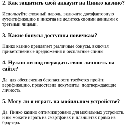
2. Как защитить свой аккаунт на Пинко казино?
Используйте сложный пароль, включите двухфакторную
аутентификацию и никогда не делитесь своими данными с
третьими лицами.
3. Какие бонусы доступны новичкам?
Пинко казино предлагает различные бонусы, включая
приветственные предложения и бесплатные спины.
4. Нужно ли подтверждать свою личность на
сайте?
Да, для обеспечения безопасности требуется пройти
верификацию, предоставив документы, подтверждающие
личность.
5. Могу ли я играть на мобильном устройстве?
Да, Пинко казино оптимизировано для мобильных устройств,
и вы можете играть на смартфонах и планшетах прямо из
браузера.