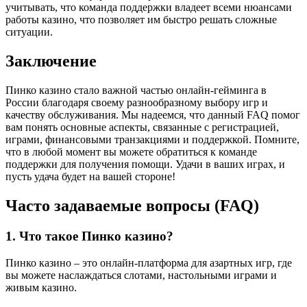
учитывать, что команда поддержки владеет всеми нюансами
работы казино, что позволяет им быстро решать сложные
ситуации.
Заключение
Пинко казино стало важной частью онлайн-гейминга в
России благодаря своему разнообразному выбору игр и
качеству обслуживания. Мы надеемся, что данный FAQ помог
вам понять основные аспекты, связанные с регистрацией,
играми, финансовыми транзакциями и поддержкой. Помните,
что в любой момент вы можете обратиться к команде
поддержки для получения помощи. Удачи в ваших играх, и
пусть удача будет на вашей стороне!
Часто задаваемые вопросы (FAQ)
1. Что такое Пинко казино?
Пинко казино – это онлайн-платформа для азартных игр, где
вы можете наслаждаться слотами, настольными играми и
живым казино.