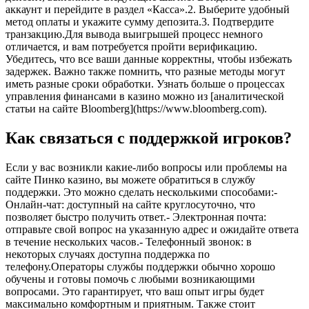
аккаунт и перейдите в раздел «Касса».2. Выберите удобный
метод оплаты и укажите сумму депозита.3. Подтвердите
транзакцию.Для вывода выигрышей процесс немного
отличается, и вам потребуется пройти верификацию.
Убедитесь, что все ваши данные корректны, чтобы избежать
задержек. Важно также помнить, что разные методы могут
иметь разные сроки обработки. Узнать больше о процессах
управления финансами в казино можно из [аналитической
статьи на сайте Bloomberg](https://www.bloomberg.com).
Как связаться с поддержкой игроков?
Если у вас возникли какие-либо вопросы или проблемы на
сайте Пинко казино, вы можете обратиться в службу
поддержки. Это можно сделать несколькими способами:-
Онлайн-чат: доступный на сайте круглосуточно, что
позволяет быстро получить ответ.- Электронная почта:
отправьте свой вопрос на указанную адрес и ожидайте ответа
в течение нескольких часов.- Телефонный звонок: в
некоторых случаях доступна поддержка по
телефону.Операторы службы поддержки обычно хорошо
обучены и готовы помочь с любыми возникающими
вопросами. Это гарантирует, что ваш опыт игры будет
максимально комфортным и приятным. Также стоит