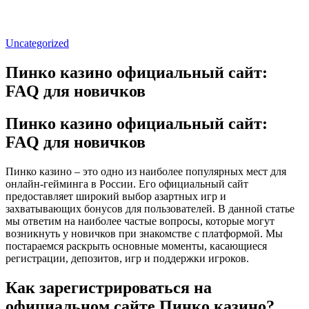
Uncategorized
Пинко казино официальный сайт:
FAQ для новичков
Пинко казино официальный сайт:
FAQ для новичков
Пинко казино – это одно из наиболее популярных мест для
онлайн-гейминга в России. Его официальный сайт
предоставляет широкий выбор азартных игр и
захватывающих бонусов для пользователей. В данной статье
мы ответим на наиболее частые вопросы, которые могут
возникнуть у новичков при знакомстве с платформой. Мы
постараемся раскрыть основные моменты, касающиеся
регистрации, депозитов, игр и поддержки игроков.
Как зарегистрироваться на
официальном сайте Пинко казино?