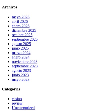
Archivos
mayo 2026
abril 2026
enero 2026
diciembre 2025
octubre 2025
septiembre 2025
agosto 2025
junio 2025
marzo 2024
enero 2024
noviembre 2023
septiembre 2023
agosto 2023
junio 2023
mayo 2023
Categorías
casino
review
Uncategorized