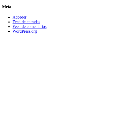
Meta
Acceder
Feed de entradas
Feed de comentarios
WordPress.org
DIRECCIÓN ENSENADA
Calle 10, #235, Col. El Sauzal
de Rodríguez, Ensenada B.C.
C.P. 22760
DIRECCIÓN CDMX
Sierra Santa Rosa Nº exterior 49, Reforma Social, Miguel Hidalgo CDMX
C.P. 11650
CONTACTO
+646 175 8504
ventas@sargazo.com
Lunes – Viernes 8 AM – 5 PM
Sábado 8 AM – 1 PM