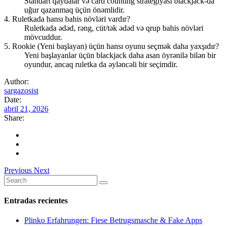
Standart qaydalar və card counting strategiyası blackjack-da
uğur qazanmaq üçün önəmlidir.
4. Ruletkada hansı bahis növləri vardır?
Ruletkada ədəd, rəng, cüt/tək ədəd və qrup bahis növləri
mövcuddur.
5. Rookie (Yeni başlayan) üçün hansı oyunu seçmək daha yaxşıdır?
Yeni başlayanlar üçün blackjack daha asan öyrənilə bilən bir
oyundur, ancaq ruletka da əyləncəli bir seçimdir.
Author:
sargazosist
Date:
abril 21, 2026
Share:
Previous
Next
Search
for:
Entradas recientes
Plinko Erfahrungen: Fiese Betrugsmasche & Fake Apps