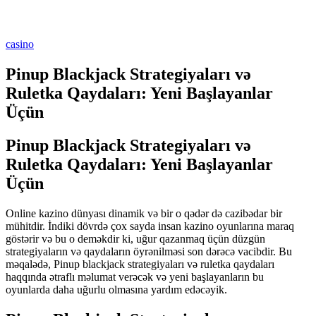
casino
Pinup Blackjack Strategiyaları və
Ruletka Qaydaları: Yeni Başlayanlar
Üçün
Pinup Blackjack Strategiyaları və
Ruletka Qaydaları: Yeni Başlayanlar
Üçün
Online kazino dünyası dinamik və bir o qədər də cazibədar bir
mühitdir. İndiki dövrdə çox sayda insan kazino oyunlarına maraq
göstərir və bu o deməkdir ki, uğur qazanmaq üçün düzgün
strategiyaların və qaydaların öyrənilməsi son dərəcə vacibdir. Bu
məqalədə, Pinup blackjack strategiyaları və ruletka qaydaları
haqqında ətraflı məlumat verəcək və yeni başlayanların bu
oyunlarda daha uğurlu olmasına yardım edəcəyik.