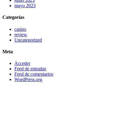
junio 2023
mayo 2023
Categorías
casino
review
Uncategorized
Meta
Acceder
Feed de entradas
Feed de comentarios
WordPress.org
DIRECCIÓN ENSENADA
Calle 10, #235, Col. El Sauzal
de Rodríguez, Ensenada B.C.
C.P. 22760
DIRECCIÓN CDMX
Sierra Santa Rosa Nº exterior 49, Reforma Social, Miguel Hidalgo CDMX
C.P. 11650