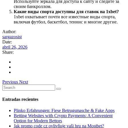
Используйте зеркала для доступа к сайту и следите за
своим банкроллом.
Какие виды спорта доступны для ставок на 1xbet?
1xbet охватывает почти все известные виды спорта,
включая футбол, баскетбол, теннис и многие другие.
Author:
sargazosist
Date:
abril 26, 2026
Share:
Previous
Next
Search
for:
Entradas recientes
Plinko Erfahrungen: Fiese Betrugsmasche & Fake Apps
Betting Websites with Crypto Payments: A Convenient
Option for Modern Bettors
Jak promo code cz ovlivňuje vaši hru na Mostbet?