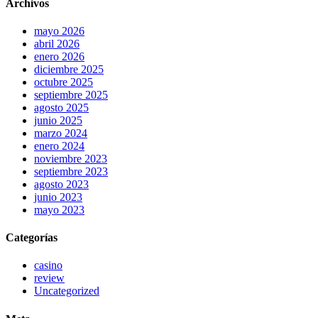
Archivos
mayo 2026
abril 2026
enero 2026
diciembre 2025
octubre 2025
septiembre 2025
agosto 2025
junio 2025
marzo 2024
enero 2024
noviembre 2023
septiembre 2023
agosto 2023
junio 2023
mayo 2023
Categorías
casino
review
Uncategorized