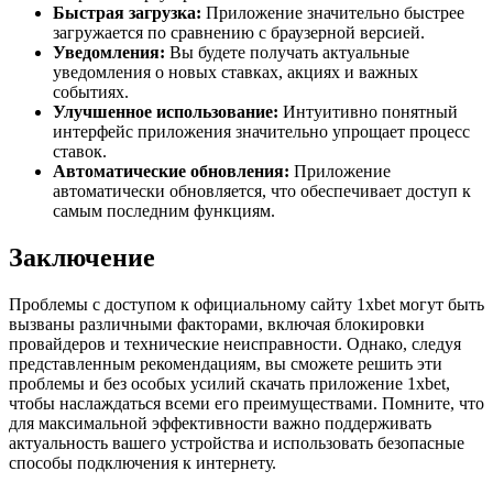
Быстрая загрузка:
Приложение значительно быстрее
загружается по сравнению с браузерной версией.
Уведомления:
Вы будете получать актуальные
уведомления о новых ставках, акциях и важных
событиях.
Улучшенное использование:
Интуитивно понятный
интерфейс приложения значительно упрощает процесс
ставок.
Автоматические обновления:
Приложение
автоматически обновляется, что обеспечивает доступ к
самым последним функциям.
Заключение
Проблемы с доступом к официальному сайту 1xbet могут быть
вызваны различными факторами, включая блокировки
провайдеров и технические неисправности. Однако, следуя
представленным рекомендациям, вы сможете решить эти
проблемы и без особых усилий скачать приложение 1xbet,
чтобы наслаждаться всеми его преимуществами. Помните, что
для максимальной эффективности важно поддерживать
актуальность вашего устройства и использовать безопасные
способы подключения к интернету.