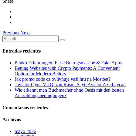
Share:
Previous
Next
Search
for:
Entradas recientes
Plinko Erfahrungen: Fiese Betrugsmasche & Fake Apps
Betting Websites with Crypto Payments: A Convenient
Option for Modern Bettors
Jak promo code cz ovlivňuje vaši hru na Mostbet?
“aviator Oyna Və Qazan Rəsmi Sayti Aviator Azerbaycan
Wie erkennt man Buchmacher ohne Oasis mit den besten
Auszahlungsbedingungen?
Comentarios recientes
Archivos
mayo 2026