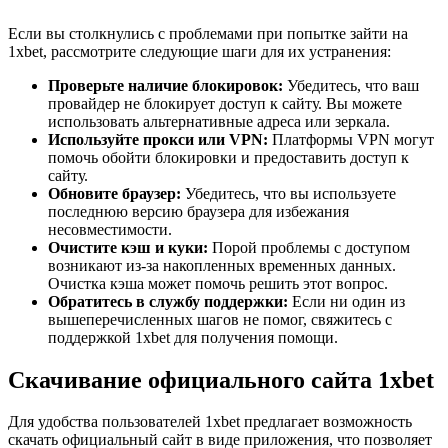
Если вы столкнулись с проблемами при попытке зайти на
1xbet, рассмотрите следующие шаги для их устранения:
Проверьте наличие блокировок:
Убедитесь, что ваш
провайдер не блокирует доступ к сайту. Вы можете
использовать альтернативные адреса или зеркала.
Используйте прокси или VPN:
Платформы VPN могут
помочь обойти блокировки и предоставить доступ к
сайту.
Обновите браузер:
Убедитесь, что вы используете
последнюю версию браузера для избежания
несовместимости.
Очистите кэш и куки:
Порой проблемы с доступом
возникают из-за накопленных временных данных.
Очистка кэша может помочь решить этот вопрос.
Обратитесь в службу поддержки:
Если ни один из
вышеперечисленных шагов не помог, свяжитесь с
поддержкой 1xbet для получения помощи.
Скачивание официального сайта 1xbet
Для удобства пользователей 1xbet предлагает возможность
скачать официальный сайт в виде приложения, что позволяет