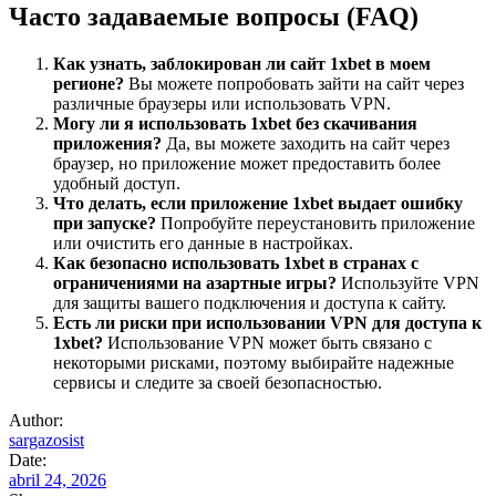
Часто задаваемые вопросы (FAQ)
Как узнать, заблокирован ли сайт 1xbet в моем
регионе?
Вы можете попробовать зайти на сайт через
различные браузеры или использовать VPN.
Могу ли я использовать 1xbet без скачивания
приложения?
Да, вы можете заходить на сайт через
браузер, но приложение может предоставить более
удобный доступ.
Что делать, если приложение 1xbet выдает ошибку
при запуске?
Попробуйте переустановить приложение
или очистить его данные в настройках.
Как безопасно использовать 1xbet в странах с
ограничениями на азартные игры?
Используйте VPN
для защиты вашего подключения и доступа к сайту.
Есть ли риски при использовании VPN для доступа к
1xbet?
Использование VPN может быть связано с
некоторыми рисками, поэтому выбирайте надежные
сервисы и следите за своей безопасностью.
Author:
sargazosist
Date:
abril 24, 2026