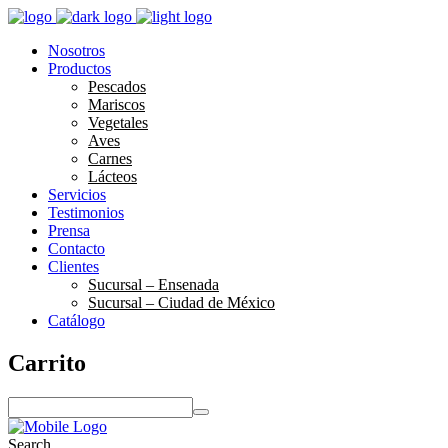
Nosotros
Productos
Pescados
Mariscos
Vegetales
Aves
Carnes
Lácteos
Servicios
Testimonios
Prensa
Contacto
Clientes
Sucursal – Ensenada
Sucursal – Ciudad de México
Catálogo
Carrito
S
e
a
Search