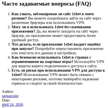
Часто задаваемые вопросы (FAQ)
Как узнать, заблокирован ли сайт 1xbet в моем
регионе?
Вы можете попробовать зайти на сайт через
различные браузеры или использовать VPN.
Могу ли я использовать 1xbet без скачивания
приложения?
Да, вы можете заходить на сайт через
браузер, но приложение может предоставить более
удобный доступ.
Что делать, если приложение 1xbet выдает ошибку
при запуске?
Попробуйте переустановить приложение
или очистить его данные в настройках.
Как безопасно использовать 1xbet в странах с
ограничениями на азартные игры?
Используйте VPN
для защиты вашего подключения и доступа к сайту.
Есть ли риски при использовании VPN для доступа к
1xbet?
Использование VPN может быть связано с
некоторыми рисками, поэтому выбирайте надежные
сервисы и следите за своей безопасностью.
Author:
sargazosist
Date:
abril 24, 2026