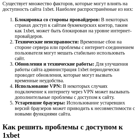
Существует множество факторов, которые могут влиять на
доступность сайта 1xbet. Наиболее распространённые из них:
Блокировка со стороны провайдеров:
В некоторых
странах доступ к сайтам букмекерских контор, таким
как 1xbet, может быть блокирован на уровне интернет-
провайдеров.
Технические неисправности:
Временные сбои на
стороне сервера или проблемы с интернет-соединением
пользователя могут мешать стабильно использовать
сайт.
Обновления и технические работы:
Для улучшения
работы сайта администрация 1xbet периодически
проводит обновления, которые могут вызвать
временные неудобства.
Использование VPN:
В некоторых случаях
подключение к интернету через VPN может вызывать
дополнительные проблемы с доступом к сайту.
Устаревшие браузеры:
Использование устаревших
версий браузеров может приводить к несовместимости с
новыми функциями сайта.
Как решить проблемы с доступом к
1xbet