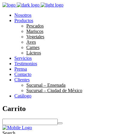
Nosotros
Productos
Pescados
Mariscos
Vegetales
Aves
Carnes
Lácteos
Servicios
Testimonios
Prensa
Contacto
Clientes
Sucursal – Ensenada
Sucursal – Ciudad de México
Catálogo
Carrito
S
e
a
Search