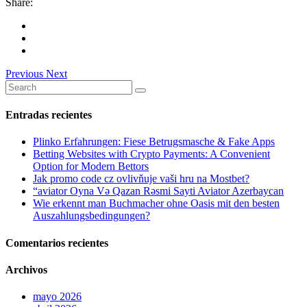
Share:
Previous
Next
Search
for:
Entradas recientes
Plinko Erfahrungen: Fiese Betrugsmasche & Fake Apps
Betting Websites with Crypto Payments: A Convenient
Option for Modern Bettors
Jak promo code cz ovlivňuje vaši hru na Mostbet?
“aviator Oyna Və Qazan Rəsmi Sayti Aviator Azerbaycan
Wie erkennt man Buchmacher ohne Oasis mit den besten
Auszahlungsbedingungen?
Comentarios recientes
Archivos
mayo 2026