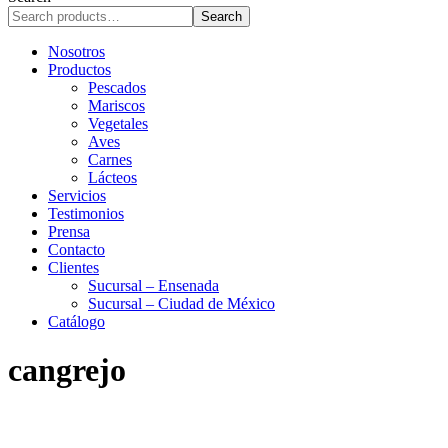
r
Search
c
h
Nosotros
Productos
Pescados
Mariscos
Vegetales
Aves
Carnes
Lácteos
Servicios
Testimonios
Prensa
Contacto
Clientes
Sucursal – Ensenada
Sucursal – Ciudad de México
Catálogo
cangrejo