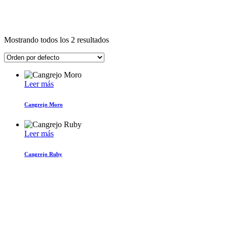
Mostrando todos los 2 resultados
Leer más
Cangrejo Moro
Leer más
Cangrejo Ruby
DIRECCIÓN ENSENADA
Calle 10, #235, Col. El Sauzal
de Rodríguez, Ensenada B.C.
C.P. 22760
DIRECCIÓN CDMX