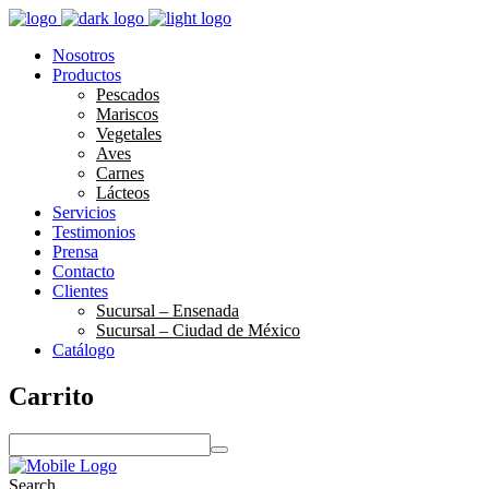
Nosotros
Productos
Pescados
Mariscos
Vegetales
Aves
Carnes
Lácteos
Servicios
Testimonios
Prensa
Contacto
Clientes
Sucursal – Ensenada
Sucursal – Ciudad de México
Catálogo
Carrito
S
e
a
Search