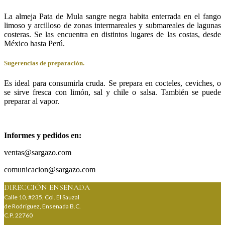
La almeja Pata de Mula sangre negra habita enterrada en el fango
limoso y arcilloso de zonas intermareales y submareales de lagunas
costeras. Se las encuentra en distintos lugares de las costas, desde
México hasta Perú.
Sugerencias de preparación.
Es ideal para consumirla cruda. Se prepara en cocteles, ceviches, o
se sirve fresca con limón, sal y chile o salsa. También se puede
preparar al vapor.
Informes y pedidos en:
ventas@sargazo.com
comunicacion@sargazo.com
DIRECCIÓN ENSENADA
Calle 10, #235, Col. El Sauzal
de Rodríguez, Ensenada B.C.
C.P. 22760