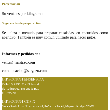
Presentación
Su venta es por kilogramo.
Sugerencias de preparación
Se utiliza a menudo para preparar ensaladas, en encurtidos como
aperitivo. También es muy común utilizarlo para hacer jugos.
Informes y pedidos en:
ventas@sargazo.com
comunicacion@sargazo.com
DIRECCIÓN ENSENADA
Calle 10, #235, Col. El Sauzal
de Rodríguez, Ensenada B.C.
C.P. 22760
DIRECCIÓN CDMX
Sierra Santa Rosa Nº exterior 49, Reforma Social, Miguel Hidalgo CDMX