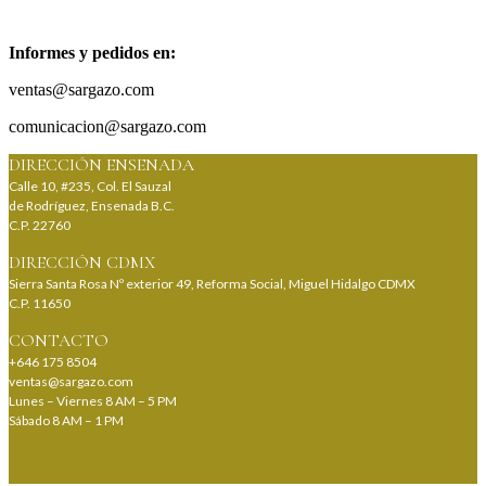
Informes y pedidos en:
ventas@sargazo.com
comunicacion@sargazo.com
DIRECCIÓN ENSENADA
Calle 10, #235, Col. El Sauzal
de Rodríguez, Ensenada B.C.
C.P. 22760
DIRECCIÓN CDMX
Sierra Santa Rosa Nº exterior 49, Reforma Social, Miguel Hidalgo CDMX
C.P. 11650
CONTACTO
+646 175 8504
ventas@sargazo.com
Lunes – Viernes 8 AM – 5 PM
Sábado 8 AM – 1 PM