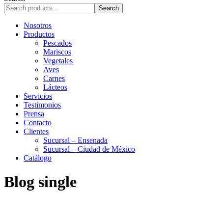
r
Search
c
h
Nosotros
Productos
Pescados
Mariscos
Vegetales
Aves
Carnes
Lácteos
Servicios
Testimonios
Prensa
Contacto
Clientes
Sucursal – Ensenada
Sucursal – Ciudad de México
Catálogo
Blog single