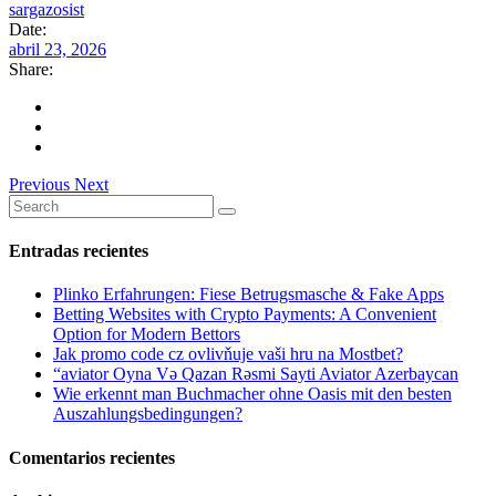
sargazosist
Date:
abril 23, 2026
Share:
Previous
Next
Search
for:
Entradas recientes
Plinko Erfahrungen: Fiese Betrugsmasche & Fake Apps
Betting Websites with Crypto Payments: A Convenient
Option for Modern Bettors
Jak promo code cz ovlivňuje vaši hru na Mostbet?
“aviator Oyna Və Qazan Rəsmi Sayti Aviator Azerbaycan
Wie erkennt man Buchmacher ohne Oasis mit den besten
Auszahlungsbedingungen?
Comentarios recientes