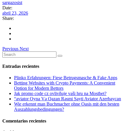
sargazosist
Date:
abril 23, 2026
Share:
Previous
Next
Search
for:
Entradas recientes
Plinko Erfahrungen: Fiese Betrugsmasche & Fake Apps
Betting Websites with Crypto Payments: A Convenient
Option for Modern Bettors
Jak promo code cz ovlivňuje vaši hru na Mostbet?
“aviator Oyna Və Qazan Rəsmi Sayti Aviator Azerbaycan
Wie erkennt man Buchmacher ohne Oasis mit den besten
Auszahlungsbedingungen?
Comentarios recientes