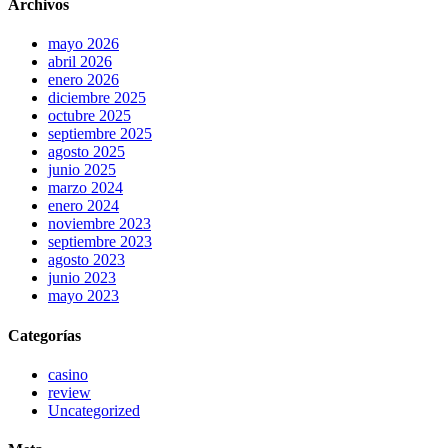
Archivos
mayo 2026
abril 2026
enero 2026
diciembre 2025
octubre 2025
septiembre 2025
agosto 2025
junio 2025
marzo 2024
enero 2024
noviembre 2023
septiembre 2023
agosto 2023
junio 2023
mayo 2023
Categorías
casino
review
Uncategorized