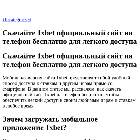
Uncategorized
Скачайте 1xbet официальный сайт на
телефон бесплатно для легкого доступа
Скачайте 1xbet официальный сайт на
телефон бесплатно для легкого доступа
Мобильная версия сайта 1xbet представляет собой удобный
способ доступа к ставкам и другим играм прямо со
смартфона. В данном статье мы расскажем, как скачать
официальный сайт 1xbet на телефон бесплатно, чтобы
обеспечить легкий доступ к своим любимым играм и ставкам
в любое время.
Зачем загружать мобильное
приложение 1xbet?