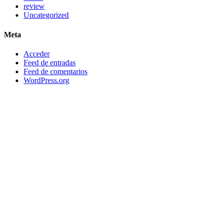
review
Uncategorized
Meta
Acceder
Feed de entradas
Feed de comentarios
WordPress.org
DIRECCIÓN ENSENADA
Calle 10, #235, Col. El Sauzal
de Rodríguez, Ensenada B.C.
C.P. 22760
DIRECCIÓN CDMX
Sierra Santa Rosa Nº exterior 49, Reforma Social, Miguel Hidalgo CDMX
C.P. 11650
CONTACTO
+646 175 8504
ventas@sargazo.com
Lunes – Viernes 8 AM – 5 PM
Sábado 8 AM – 1 PM