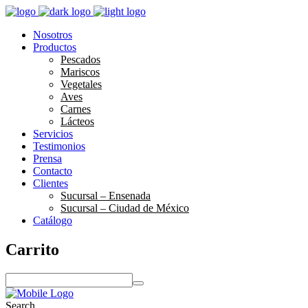
Nosotros
Productos
Pescados
Mariscos
Vegetales
Aves
Carnes
Lácteos
Servicios
Testimonios
Prensa
Contacto
Clientes
Sucursal – Ensenada
Sucursal – Ciudad de México
Catálogo
Carrito
S
e
a
Search