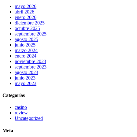
mayo 2026
abril 2026
enero 2026
diciembre 2025
octubre 2025
septiembre 2025
agosto 2025
junio 2025
marzo 2024
enero 2024
noviembre 2023
septiembre 2023
agosto 2023
junio 2023
mayo 2023
Categorías
casino
review
Uncategorized
Meta