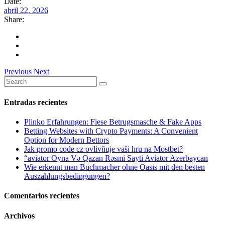
Date:
abril 22, 2026
Share:
Previous
Next
Search
for:
Entradas recientes
Plinko Erfahrungen: Fiese Betrugsmasche & Fake Apps
Betting Websites with Crypto Payments: A Convenient
Option for Modern Bettors
Jak promo code cz ovlivňuje vaši hru na Mostbet?
“aviator Oyna Və Qazan Rəsmi Sayti Aviator Azerbaycan
Wie erkennt man Buchmacher ohne Oasis mit den besten
Auszahlungsbedingungen?
Comentarios recientes
Archivos