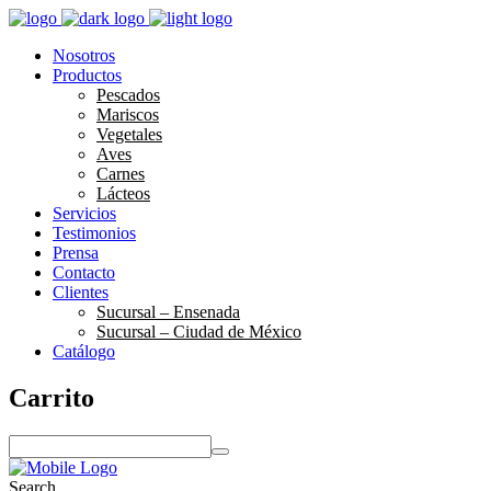
Nosotros
Productos
Pescados
Mariscos
Vegetales
Aves
Carnes
Lácteos
Servicios
Testimonios
Prensa
Contacto
Clientes
Sucursal – Ensenada
Sucursal – Ciudad de México
Catálogo
Carrito
S
e
a
Search