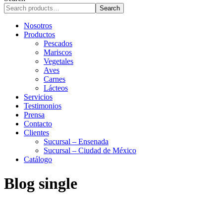
r
Search
c
h
Nosotros
Productos
Pescados
Mariscos
Vegetales
Aves
Carnes
Lácteos
Servicios
Testimonios
Prensa
Contacto
Clientes
Sucursal – Ensenada
Sucursal – Ciudad de México
Catálogo
Blog single