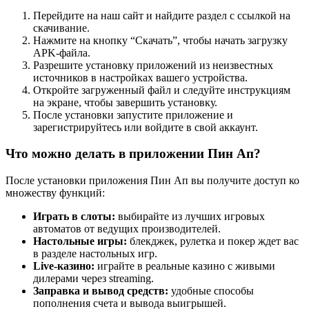
Перейдите на наш сайт и найдите раздел с ссылкой на
скачивание.
Нажмите на кнопку “Скачать”, чтобы начать загрузку
APK-файла.
Разрешите установку приложений из неизвестных
источников в настройках вашего устройства.
Откройте загруженный файл и следуйте инструкциям
на экране, чтобы завершить установку.
После установки запустите приложение и
зарегистрируйтесь или войдите в свой аккаунт.
Что можно делать в приложении Пин Ап?
После установки приложения Пин Ап вы получите доступ ко
множеству функций:
Играть в слоты:
выбирайте из лучших игровых
автоматов от ведущих производителей.
Настольные игры:
блекджек, рулетка и покер ждет вас
в разделе настольных игр.
Live-казино:
играйте в реальные казино с живыми
дилерами через streaming.
Заправка и вывод средств:
удобные способы
пополнения счета и вывода выигрышей.