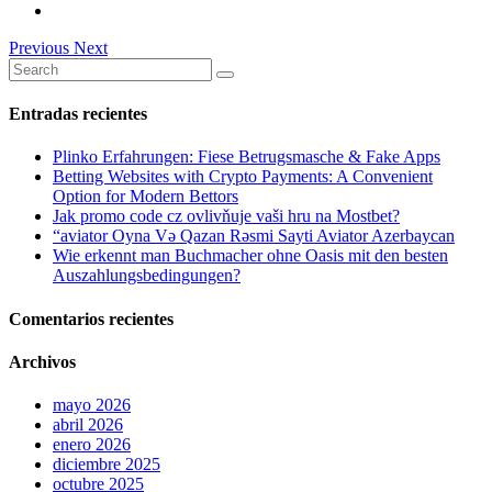
Previous
Next
Search
for:
Entradas recientes
Plinko Erfahrungen: Fiese Betrugsmasche & Fake Apps
Betting Websites with Crypto Payments: A Convenient
Option for Modern Bettors
Jak promo code cz ovlivňuje vaši hru na Mostbet?
“aviator Oyna Və Qazan Rəsmi Sayti Aviator Azerbaycan
Wie erkennt man Buchmacher ohne Oasis mit den besten
Auszahlungsbedingungen?
Comentarios recientes
Archivos
mayo 2026
abril 2026
enero 2026
diciembre 2025
octubre 2025