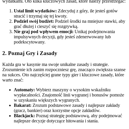
wydatkami. Oto kilka kluczowych zasad, które należy przestrzegać:
Ustal limit wydatków:
Zdecyduj z góry, ile jesteś gotów
stracić i trzymaj się tej kwoty.
Podziel swój budżet:
Podziel środki na mniejsze stawki, aby
grać dłużej i cieszyć się rozgrywką.
Nie graj pod wpływem emocji:
Unikaj podejmowania
impulsywnych decyzji, gdy jesteś zdenerwowany lub
podekscytowany.
2. Poznaj Gry i Zasady
Każda gra w kasynie ma swoje unikalne zasady i strategie.
Zrozumienie ich zanim rozpoczniesz grę, znacząco zwiększa szanse
na sukces. Oto najczęściej grane typy gier i kluczowe zasady, które
warto znać:
Automaty:
Wybierz maszyny o wysokim wskaźniku
wypłacalności. Znajomość linii wygranej i bonusów pomoże
w uzyskaniu większych wygranych.
Bakarat:
Zrozum podstawowe zasady i najlepsze zakłady
(gracz, bankier) oraz korzystne opcje zakładów.
Blackjack:
Poznaj strategię podstawową, aby podejmować
najlepsze decyzje dotyczące hitowania i stania.