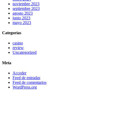
noviembre 2023
septiembre 2023
agosto 2023
junio 2023
mayo 2023
Categorías
casino
review
Uncategorized
Meta
Acceder
Feed de entradas
Feed de comentarios
WordPress.org
DIRECCIÓN ENSENADA
Calle 10, #235, Col. El Sauzal
de Rodríguez, Ensenada B.C.
C.P. 22760