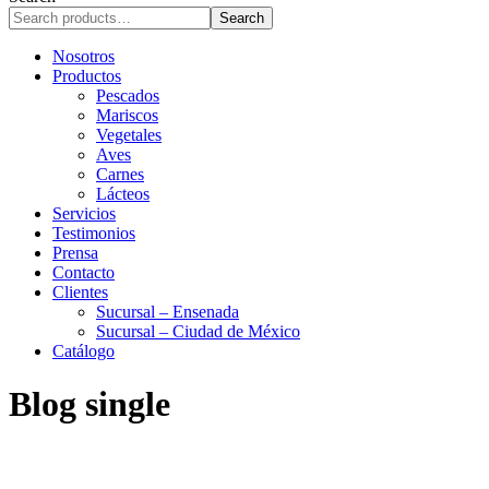
r
Search
c
h
Nosotros
Productos
Pescados
Mariscos
Vegetales
Aves
Carnes
Lácteos
Servicios
Testimonios
Prensa
Contacto
Clientes
Sucursal – Ensenada
Sucursal – Ciudad de México
Catálogo
Blog single