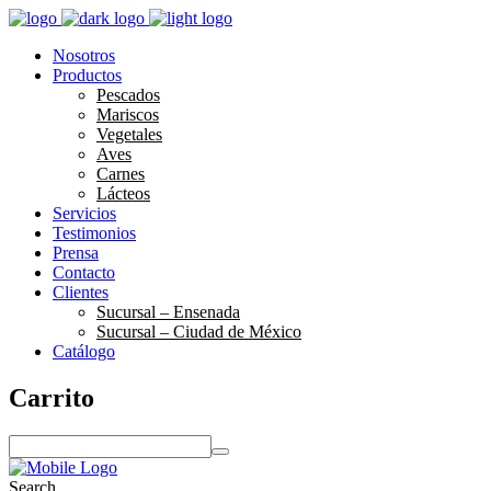
Nosotros
Productos
Pescados
Mariscos
Vegetales
Aves
Carnes
Lácteos
Servicios
Testimonios
Prensa
Contacto
Clientes
Sucursal – Ensenada
Sucursal – Ciudad de México
Catálogo
Carrito
S
e
a
Search