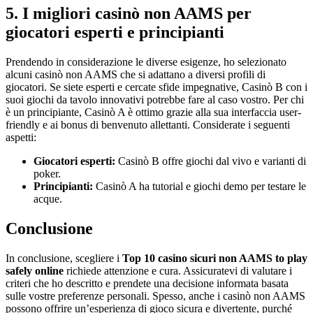
5. I migliori casinò non AAMS per
giocatori esperti e principianti
Prendendo in considerazione le diverse esigenze, ho selezionato
alcuni casinò non AAMS che si adattano a diversi profili di
giocatori. Se siete esperti e cercate sfide impegnative, Casinò B con i
suoi giochi da tavolo innovativi potrebbe fare al caso vostro. Per chi
è un principiante, Casinò A è ottimo grazie alla sua interfaccia user-
friendly e ai bonus di benvenuto allettanti. Considerate i seguenti
aspetti:
Giocatori esperti:
Casinò B offre giochi dal vivo e varianti di
poker.
Principianti:
Casinò A ha tutorial e giochi demo per testare le
acque.
Conclusione
In conclusione, scegliere i
Top 10 casino sicuri non AAMS to play
safely online
richiede attenzione e cura. Assicuratevi di valutare i
criteri che ho descritto e prendete una decisione informata basata
sulle vostre preferenze personali. Spesso, anche i casinò non AAMS
possono offrire un’esperienza di gioco sicura e divertente, purché