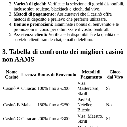
Varietà di giochi:
Verificate la selezione di giochi disponibili,
incluse slot, roulette, blackjack e giochi dal vivo.
Metodi di pagamento:
Assicuratevi che il casinò offra
metodi di deposito e prelievo che preferite utilizzare.
Bonus e promozioni:
Esaminate i bonus di benvenuto e le
promozioni in corso per ottimizzare il vostro bankroll.
Assistenza clienti:
Verificate la disponibilità e la qualità del
servizio clienti tramite chat, email o telefono.
3. Tabella di confronto dei migliori casinò
non AAMS
Nome
Metodi di
Gioco
Licenza
Bonus di Benvenuto
Casinò
Pagamento
dal Vivo
Visa,
Casinò A
Curacao
100% fino a €200
MasterCard,
Sì
Skrill
PayPal,
Casinò B
Malta
150% fino a €250
Neteller,
No
Bitcoin
Visa, Maestro,
Casinò C
Curacao
200% fino a €300
Sì
Skrill