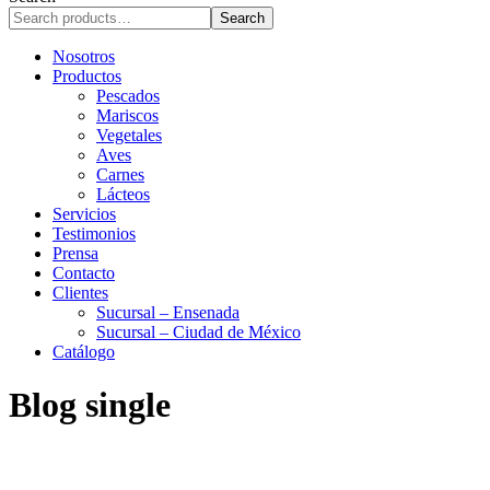
r
Search
c
h
Nosotros
Productos
Pescados
Mariscos
Vegetales
Aves
Carnes
Lácteos
Servicios
Testimonios
Prensa
Contacto
Clientes
Sucursal – Ensenada
Sucursal – Ciudad de México
Catálogo
Blog single