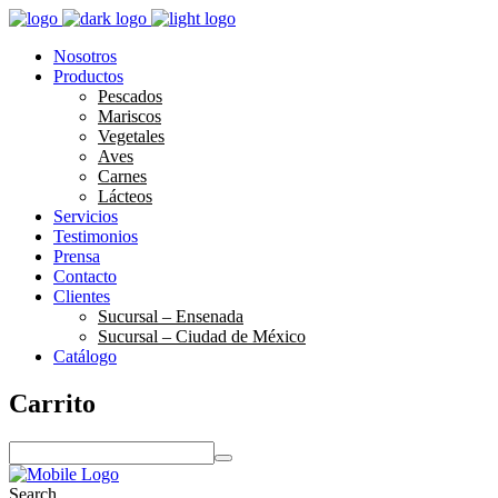
Nosotros
Productos
Pescados
Mariscos
Vegetales
Aves
Carnes
Lácteos
Servicios
Testimonios
Prensa
Contacto
Clientes
Sucursal – Ensenada
Sucursal – Ciudad de México
Catálogo
Carrito
S
e
a
Search