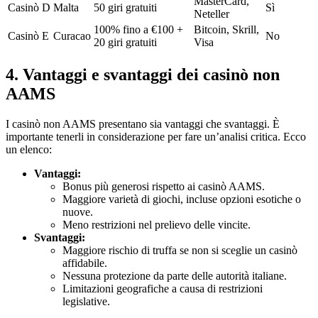
MasterCard,
Casinò D
Malta
50 giri gratuiti
Sì
Neteller
100% fino a €100 +
Bitcoin, Skrill,
Casinò E
Curacao
No
20 giri gratuiti
Visa
4. Vantaggi e svantaggi dei casinò non
AAMS
I casinò non AAMS presentano sia vantaggi che svantaggi. È
importante tenerli in considerazione per fare un’analisi critica. Ecco
un elenco:
Vantaggi:
Bonus più generosi rispetto ai casinò AAMS.
Maggiore varietà di giochi, incluse opzioni esotiche o
nuove.
Meno restrizioni nel prelievo delle vincite.
Svantaggi:
Maggiore rischio di truffa se non si sceglie un casinò
affidabile.
Nessuna protezione da parte delle autorità italiane.
Limitazioni geografiche a causa di restrizioni
legislative.