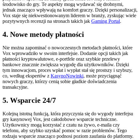
środowisko do gry. Te aspekty mogą wydawać się drobnymi,
jednak znacząco wpływają na komfort graczy. Dzięki personalizacji,
Vox staje się niekwestionowanym liderem w branży, zyskując wiele
pozytywnych recenzji na stronach takich jak
Gaming Portal
.
4. Nowe metody płatności
Nie można zapominać o nowoczesnych metodach płatności, które
Vox wprowadziło w swoim interfejsie. Dodanie opcji takich jak
płatności kryptowalutowe, e-portfele oraz szybkie przelewy
bankowe znacznie zwiększa wygodę dla użytkowników. Dzięki
tym innowacjom, proces wpłat i wypłat stał się prostszy i szybszy,
co, według ekspertów z
KasynoNowinki
, może przyciągnąć
nowych graczy, którzy cenią sobie gładkie doświadczenia
transakcyjne.
5. Wsparcie 24/7
Kolejną istotną funkcją, która przyczynia się do wygody interfejsu
gry kasynowej Vox, jest całodobowe wsparcie techniczne.
Użytkownicy mogą korzystać z czatu na żywo, e-maila czy
telefonu, aby szybko uzyskać pomoc w razie problemów. Tego
rodzaju wsparcie znacząco podnosi poziom zaufania do platformy.