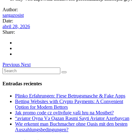
Author:
sargazosist
Date:
abril 28, 2026
Share:
Previous
Next
Search
for:
Entradas recientes
Plinko Erfahrungen: Fiese Betrugsmasche & Fake Apps
Betting Websites with Crypto Payments: A Convenient
Option for Modern Bettors
Jak promo code cz ovlivňuje vaši hru na Mostbet?
“aviator Oyna Və Qazan Rəsmi Sayti Aviator Azerbaycan
Wie erkennt man Buchmacher ohne Oasis mit den besten
Auszahlungsbedingungen?