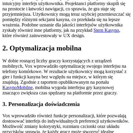
intuicyjny interfejs użytkownika. Projektanci platformy skupili się
na prostocie i łatwości nawigacji, co sprawia, że gra staje się
przyjemniejsza. Użytkownicy mogą teraz szybciej przemieszczać się
pomiędzy różnymi sekcjami kasyna, co przekłada się na lepsze
wrażenia. Podobne uznanie dla jakości interfejsów użytkownika
zyskały również inne platformy, jak na przykład
Stern Kasyno
,
które również zainwestowały w UX design.
2. Optymalizacja mobilna
W dobie rosnącej liczby graczy korzystających z urządzeń
mobilnych, Vox wprowadziło optymalizację swojego interfejsu na
telefony komórkowe. W rezultacie użytkownicy mogą korzystać z
gier i funkcji kasyna bez względu na miejsce, w którym się
znajdują. Zgodnie z raportem opublikowanym na portalu
KasynoMobilne
, mobilna wygoda interfejsu gry kasynowej
znacząco zwiększa czas spędzany na platformie przez graczy.
3. Personalizacja doświadczenia
Vox wprowadziło również funkcje personalizacji, które pozwalają
dostosować interfejs do indywidualnych preferencji użytkowników.
Możliwość zmiany kolorystyki, rozmiaru czcionki oraz układu
przycisków sprawia, że każdy gracz może stworzyć idealne