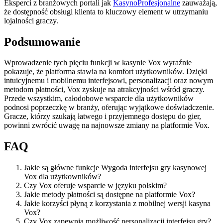
Eksperci z branżowych portali jak
KasynoProfesjonalne
zauważają,
że dostępność obsługi klienta to kluczowy element w utrzymaniu
lojalności graczy.
Podsumowanie
Wprowadzenie tych pięciu funkcji w kasynie Vox wyraźnie
pokazuje, że platforma stawia na komfort użytkowników. Dzięki
intuicyjnemu i mobilnemu interfejsowi, personalizacji oraz nowym
metodom płatności, Vox zyskuje na atrakcyjności wśród graczy.
Przede wszystkim, całodobowe wsparcie dla użytkowników
podnosi poprzeczkę w branży, oferując wyjątkowe doświadczenie.
Gracze, którzy szukają łatwego i przyjemnego dostępu do gier,
powinni zwrócić uwagę na najnowsze zmiany na platformie Vox.
FAQ
Jakie są główne funkcje Wygoda interfejsu gry kasynowej
Vox dla użytkowników?
Czy Vox oferuje wsparcie w języku polskim?
Jakie metody płatności są dostępne na platformie Vox?
Jakie korzyści płyną z korzystania z mobilnej wersji kasyna
Vox?
Czy Vox zapewnia możliwość personalizacji interfejsu gry?