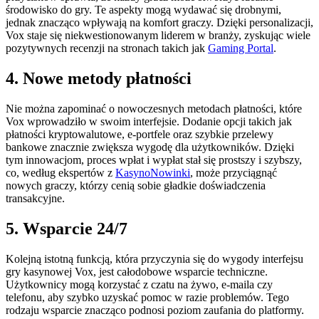
środowisko do gry. Te aspekty mogą wydawać się drobnymi,
jednak znacząco wpływają na komfort graczy. Dzięki personalizacji,
Vox staje się niekwestionowanym liderem w branży, zyskując wiele
pozytywnych recenzji na stronach takich jak
Gaming Portal
.
4. Nowe metody płatności
Nie można zapominać o nowoczesnych metodach płatności, które
Vox wprowadziło w swoim interfejsie. Dodanie opcji takich jak
płatności kryptowalutowe, e-portfele oraz szybkie przelewy
bankowe znacznie zwiększa wygodę dla użytkowników. Dzięki
tym innowacjom, proces wpłat i wypłat stał się prostszy i szybszy,
co, według ekspertów z
KasynoNowinki
, może przyciągnąć
nowych graczy, którzy cenią sobie gładkie doświadczenia
transakcyjne.
5. Wsparcie 24/7
Kolejną istotną funkcją, która przyczynia się do wygody interfejsu
gry kasynowej Vox, jest całodobowe wsparcie techniczne.
Użytkownicy mogą korzystać z czatu na żywo, e-maila czy
telefonu, aby szybko uzyskać pomoc w razie problemów. Tego
rodzaju wsparcie znacząco podnosi poziom zaufania do platformy.