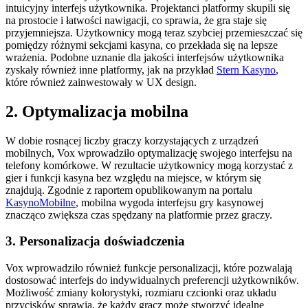
intuicyjny interfejs użytkownika. Projektanci platformy skupili się
na prostocie i łatwości nawigacji, co sprawia, że gra staje się
przyjemniejsza. Użytkownicy mogą teraz szybciej przemieszczać się
pomiędzy różnymi sekcjami kasyna, co przekłada się na lepsze
wrażenia. Podobne uznanie dla jakości interfejsów użytkownika
zyskały również inne platformy, jak na przykład
Stern Kasyno
,
które również zainwestowały w UX design.
2. Optymalizacja mobilna
W dobie rosnącej liczby graczy korzystających z urządzeń
mobilnych, Vox wprowadziło optymalizację swojego interfejsu na
telefony komórkowe. W rezultacie użytkownicy mogą korzystać z
gier i funkcji kasyna bez względu na miejsce, w którym się
znajdują. Zgodnie z raportem opublikowanym na portalu
KasynoMobilne
, mobilna wygoda interfejsu gry kasynowej
znacząco zwiększa czas spędzany na platformie przez graczy.
3. Personalizacja doświadczenia
Vox wprowadziło również funkcje personalizacji, które pozwalają
dostosować interfejs do indywidualnych preferencji użytkowników.
Możliwość zmiany kolorystyki, rozmiaru czcionki oraz układu
przycisków sprawia, że każdy gracz może stworzyć idealne