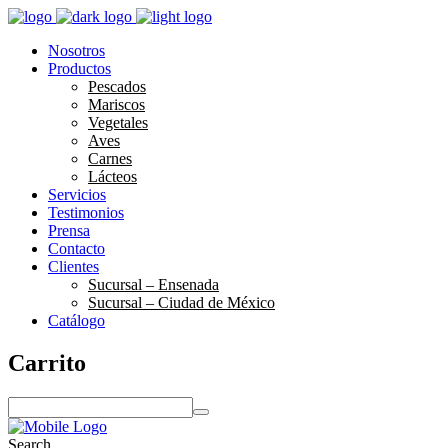
Nosotros
Productos
Pescados
Mariscos
Vegetales
Aves
Carnes
Lácteos
Servicios
Testimonios
Prensa
Contacto
Clientes
Sucursal – Ensenada
Sucursal – Ciudad de México
Catálogo
Carrito
S
e
a
Search