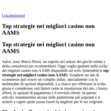
Uncategorized
Top strategie nei migliori casino non
AAMS
Top strategie nei migliori casino non
AAMS
Salve, sono Marco Rossi, un esperto nel settore dei giochi online e
della consulenza per scommettitori. Oggi voglio guidarti nella scelta
dei migliori casino non AAMS disponibili sul web, fornendoti le
top
strategie nei migliori casino non AAMS
. Scegliere un sito di
scommesse può essere un compito arduo, specialmente con la
moltitudine di opzioni disponibili. La chiave per effettuare la scelta
giusta è considerare vari fattori come la reputazione del sito, i bonus
offerti, le opzioni di pagamento e il servizio clienti. In questo
articolo, esamineremo alcune delle piattaforme più popolari e ti
aiuterò a capire quale possa essere la migliore per le tue esigenze.