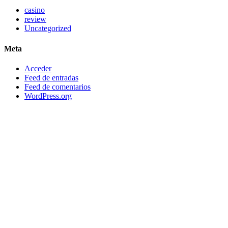
casino
review
Uncategorized
Meta
Acceder
Feed de entradas
Feed de comentarios
WordPress.org
DIRECCIÓN ENSENADA
Calle 10, #235, Col. El Sauzal
de Rodríguez, Ensenada B.C.
C.P. 22760
DIRECCIÓN CDMX
Sierra Santa Rosa Nº exterior 49, Reforma Social, Miguel Hidalgo CDMX
C.P. 11650
CONTACTO
+646 175 8504
ventas@sargazo.com
Lunes – Viernes 8 AM – 5 PM