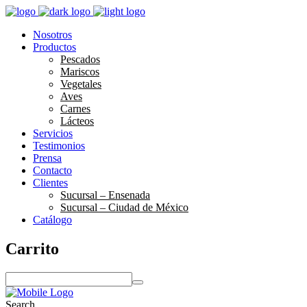
Nosotros
Productos
Pescados
Mariscos
Vegetales
Aves
Carnes
Lácteos
Servicios
Testimonios
Prensa
Contacto
Clientes
Sucursal – Ensenada
Sucursal – Ciudad de México
Catálogo
Carrito
S
e
a
Search