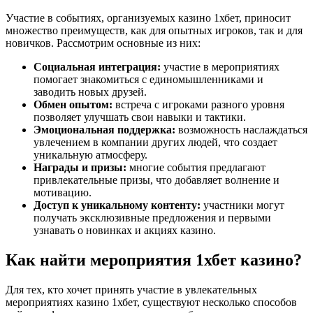
Участие в событиях, организуемых казино 1хбет, приносит
множество преимуществ, как для опытных игроков, так и для
новичков. Рассмотрим основные из них:
Социальная интеграция:
участие в мероприятиях
помогает знакомиться с единомышленниками и
заводить новых друзей.
Обмен опытом:
встреча с игроками разного уровня
позволяет улучшать свои навыки и тактики.
Эмоциональная поддержка:
возможность наслаждаться
увлечением в компании других людей, что создает
уникальную атмосферу.
Награды и призы:
многие события предлагают
привлекательные призы, что добавляет волнение и
мотивацию.
Доступ к уникальному контенту:
участники могут
получать эксклюзивные предложения и первыми
узнавать о новинках и акциях казино.
Как найти мероприятия 1хбет казино?
Для тех, кто хочет принять участие в увлекательных
мероприятиях казино 1хбет, существуют несколько способов