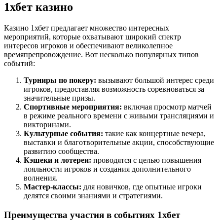
1хбет казино
Казино 1хбет предлагает множество интересных
мероприятий, которые охватывают широкий спектр
интересов игроков и обеспечивают великолепное
времяпрепровождение. Вот несколько популярных типов
событий:
Турниры по покеру:
вызывают большой интерес среди
игроков, предоставляя возможность соревноваться за
значительные призы.
Спортивные мероприятия:
включая просмотр матчей
в режиме реального времени с живыми трансляциями и
викторинами.
Культурные события:
такие как концертные вечера,
выставки и благотворительные акции, способствующие
развитию сообщества.
Кэшеки и лотереи:
проводятся с целью повышения
лояльности игроков и создания дополнительного
волнения.
Мастер-классы:
для новичков, где опытные игроки
делятся своими знаниями и стратегиями.
Преимущества участия в событиях 1хбет