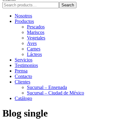
r
Search
c
h
Nosotros
Productos
Pescados
Mariscos
Vegetales
Aves
Carnes
Lácteos
Servicios
Testimonios
Prensa
Contacto
Clientes
Sucursal – Ensenada
Sucursal – Ciudad de México
Catálogo
Blog single