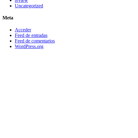
review
Uncategorized
Meta
Acceder
Feed de entradas
Feed de comentarios
WordPress.org
DIRECCIÓN ENSENADA
Calle 10, #235, Col. El Sauzal
de Rodríguez, Ensenada B.C.
C.P. 22760
DIRECCIÓN CDMX
Sierra Santa Rosa Nº exterior 49, Reforma Social, Miguel Hidalgo CDMX
C.P. 11650
CONTACTO
+646 175 8504
ventas@sargazo.com
Lunes – Viernes 8 AM – 5 PM
Sábado 8 AM – 1 PM