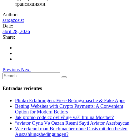
трансляциями.
Author:
sargazosist
Date:
abril 28, 2026
Share:
Previous
Next
Search
for:
Entradas recientes
Plinko Erfahrungen: Fiese Betrugsmasche & Fake Apps
Betting Websites with Crypto Payments: A Convenient
Option for Modern Bettors
Jak promo code cz ovlivňuje vaši hru na Mostbet?
“aviator Oyna Və Qazan Rəsmi Sayti Aviator Azerbaycan
Wie erkennt man Buchmacher ohne Oasis mit den besten
Auszahlungsbedingungen?