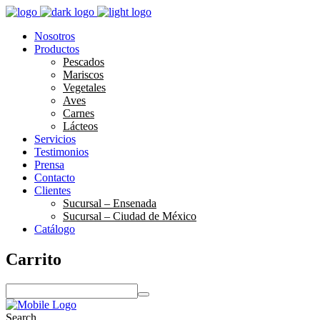
Nosotros
Productos
Pescados
Mariscos
Vegetales
Aves
Carnes
Lácteos
Servicios
Testimonios
Prensa
Contacto
Clientes
Sucursal – Ensenada
Sucursal – Ciudad de México
Catálogo
Carrito
S
e
a
Search