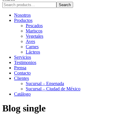
r
Search
c
h
Nosotros
Productos
Pescados
Mariscos
Vegetales
Aves
Carnes
Lácteos
Servicios
Testimonios
Prensa
Contacto
Clientes
Sucursal – Ensenada
Sucursal – Ciudad de México
Catálogo
Blog single