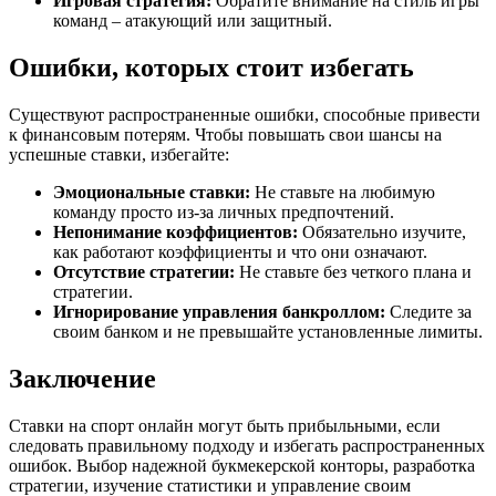
Игровая стратегия:
Обратите внимание на стиль игры
команд – атакующий или защитный.
Ошибки, которых стоит избегать
Существуют распространенные ошибки, способные привести
к финансовым потерям. Чтобы повышать свои шансы на
успешные ставки, избегайте:
Эмоциональные ставки:
Не ставьте на любимую
команду просто из-за личных предпочтений.
Непонимание коэффициентов:
Обязательно изучите,
как работают коэффициенты и что они означают.
Отсутствие стратегии:
Не ставьте без четкого плана и
стратегии.
Игнорирование управления банкроллом:
Следите за
своим банком и не превышайте установленные лимиты.
Заключение
Ставки на спорт онлайн могут быть прибыльными, если
следовать правильному подходу и избегать распространенных
ошибок. Выбор надежной букмекерской конторы, разработка
стратегии, изучение статистики и управление своим