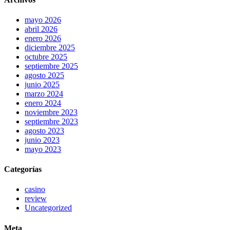
mayo 2026
abril 2026
enero 2026
diciembre 2025
octubre 2025
septiembre 2025
agosto 2025
junio 2025
marzo 2024
enero 2024
noviembre 2023
septiembre 2023
agosto 2023
junio 2023
mayo 2023
Categorías
casino
review
Uncategorized
Meta