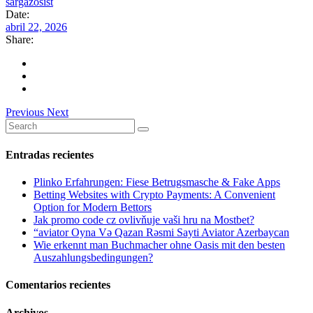
sargazosist
Date:
abril 22, 2026
Share:
Previous
Next
Search
for:
Entradas recientes
Plinko Erfahrungen: Fiese Betrugsmasche & Fake Apps
Betting Websites with Crypto Payments: A Convenient
Option for Modern Bettors
Jak promo code cz ovlivňuje vaši hru na Mostbet?
“aviator Oyna Və Qazan Rəsmi Sayti Aviator Azerbaycan
Wie erkennt man Buchmacher ohne Oasis mit den besten
Auszahlungsbedingungen?
Comentarios recientes
Archivos