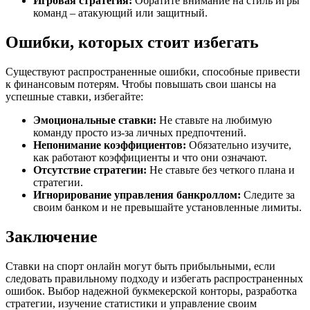
Игровая стратегия:
Обратите внимание на стиль игры
команд – атакующий или защитный.
Ошибки, которых стоит избегать
Существуют распространенные ошибки, способные привести
к финансовым потерям. Чтобы повышать свои шансы на
успешные ставки, избегайте:
Эмоциональные ставки:
Не ставьте на любимую
команду просто из-за личных предпочтений.
Непонимание коэффициентов:
Обязательно изучите,
как работают коэффициенты и что они означают.
Отсутствие стратегии:
Не ставьте без четкого плана и
стратегии.
Игнорирование управления банкроллом:
Следите за
своим банком и не превышайте установленные лимиты.
Заключение
Ставки на спорт онлайн могут быть прибыльными, если
следовать правильному подходу и избегать распространенных
ошибок. Выбор надежной букмекерской конторы, разработка
стратегии, изучение статистики и управление своим