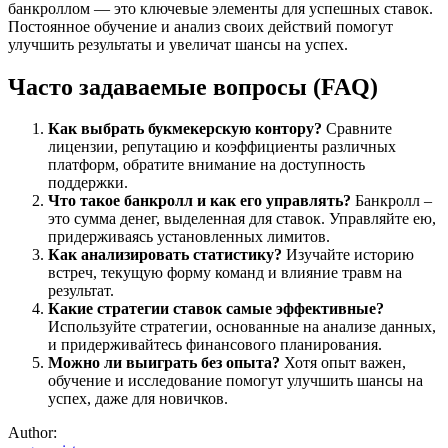
банкроллом — это ключевые элементы для успешных ставок.
Постоянное обучение и анализ своих действий помогут
улучшить результаты и увеличат шансы на успех.
Часто задаваемые вопросы (FAQ)
Как выбрать букмекерскую контору?
Сравните
лицензии, репутацию и коэффициенты различных
платформ, обратите внимание на доступность
поддержки.
Что такое банкролл и как его управлять?
Банкролл –
это сумма денег, выделенная для ставок. Управляйте ею,
придерживаясь установленных лимитов.
Как анализировать статистику?
Изучайте историю
встреч, текущую форму команд и влияние травм на
результат.
Какие стратегии ставок самые эффективные?
Используйте стратегии, основанные на анализе данных,
и придерживайтесь финансового планирования.
Можно ли выиграть без опыта?
Хотя опыт важен,
обучение и исследование помогут улучшить шансы на
успех, даже для новичков.
Author: