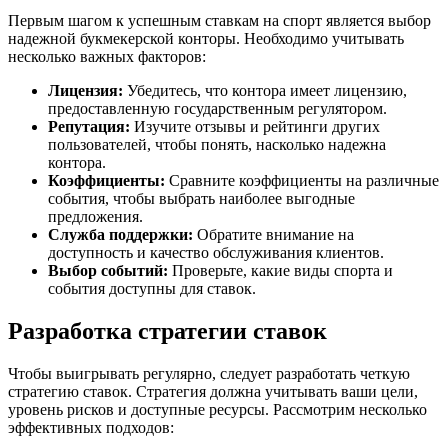
Первым шагом к успешным ставкам на спорт является выбор
надежной букмекерской конторы. Необходимо учитывать
несколько важных факторов:
Лицензия:
Убедитесь, что контора имеет лицензию,
предоставленную государственным регулятором.
Репутация:
Изучите отзывы и рейтинги других
пользователей, чтобы понять, насколько надежна
контора.
Коэффициенты:
Сравните коэффициенты на различные
события, чтобы выбрать наиболее выгодные
предложения.
Служба поддержки:
Обратите внимание на
доступность и качество обслуживания клиентов.
Выбор событий:
Проверьте, какие виды спорта и
события доступны для ставок.
Разработка стратегии ставок
Чтобы выигрывать регулярно, следует разработать четкую
стратегию ставок. Стратегия должна учитывать ваши цели,
уровень рисков и доступные ресурсы. Рассмотрим несколько
эффективных подходов: